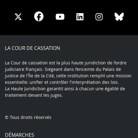
Share
Share
Share
Share
Sha
Share
on
on
on
on
on
on
Facebook
X
Youtube
LinkedIn
Instagram
Blue
play
LA COUR DE CASSATION
La Cour de cassation est la plus haute juridiction de l’ordre
judiciaire français. Siégeant dans l’enceinte du Palais de
justice de l'Île de la Cité, cette institution remplit une mission
essentielle: unifier et contrôler l'interprétation des lois.
La Haute Juridiction garantit ainsi à chacun une égalité de
traitement devant les juges.
© Tous droits réservés
DÉMARCHES