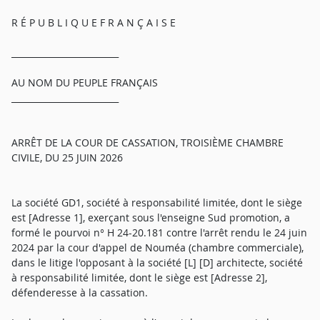
R É P U B L I Q U E F R A N Ç A I S E
_________________________
AU NOM DU PEUPLE FRANÇAIS
_________________________
ARRÊT DE LA COUR DE CASSATION, TROISIÈME CHAMBRE
CIVILE, DU 25 JUIN 2026
La société GD1, société à responsabilité limitée, dont le siège
est [Adresse 1], exerçant sous l'enseigne Sud promotion, a
formé le pourvoi n° H 24-20.181 contre l'arrêt rendu le 24 juin
2024 par la cour d'appel de Nouméa (chambre commerciale),
dans le litige l'opposant à la société [L] [D] architecte, société
à responsabilité limitée, dont le siège est [Adresse 2],
défenderesse à la cassation.