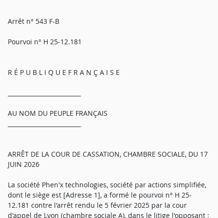
Arrêt n° 543 F-B
Pourvoi n° H 25-12.181
R É P U B L I Q U E F R A N Ç A I S E
_________________________
AU NOM DU PEUPLE FRANÇAIS
_________________________
ARRÊT DE LA COUR DE CASSATION, CHAMBRE SOCIALE, DU 17
JUIN 2026
La société Phen'x technologies, société par actions simplifiée,
dont le siège est [Adresse 1], a formé le pourvoi n° H 25-
12.181 contre l'arrêt rendu le 5 février 2025 par la cour
d'appel de Lyon (chambre sociale A), dans le litige l'opposant :