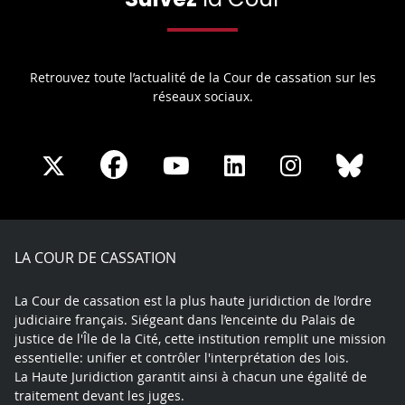
Retrouvez toute l’actualité de la Cour de cassation sur les
réseaux sociaux.
Share
Share
Share
Share
Sha
Share
on
on
on
on
on
on
Facebook
X
Youtube
LinkedIn
Instagram
Blue
play
LA COUR DE CASSATION
La Cour de cassation est la plus haute juridiction de l’ordre
judiciaire français. Siégeant dans l’enceinte du Palais de
justice de l'Île de la Cité, cette institution remplit une mission
essentielle: unifier et contrôler l'interprétation des lois.
La Haute Juridiction garantit ainsi à chacun une égalité de
traitement devant les juges.