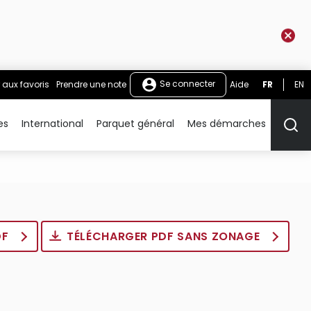
Se connecter
 aux favoris
Prendre une note
Aide
FR
EN
es
International
Parquet général
Mes démarches
Rech
DF
TÉLÉCHARGER PDF SANS ZONAGE