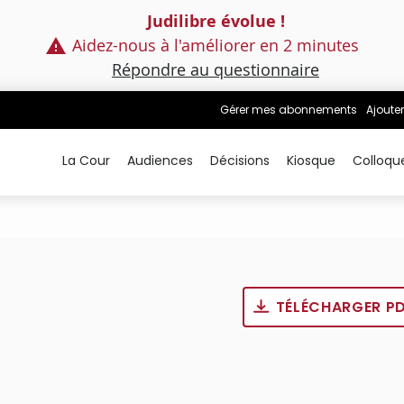
Judilibre évolue !
Aidez-nous à l'améliorer en 2 minutes
Répondre au questionnaire
Gérer mes abonnements
Ajouter
La Cour
Audiences
Décisions
Kiosque
Colloqu
TÉLÉCHARGER P