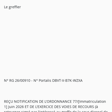
Le greffier
N° RG 26/00910 - N° Portalis DBVT-V-B7K-WZXA
REÇU NOTIFICATION DE L'ORDONNANCE 77/[Immatriculation
1] Juin 2026 ET DE L'EXERCICE DES VOIES DE RECOURS (à
retourner signé par l'intéressé au greffe de la cour d'appel de