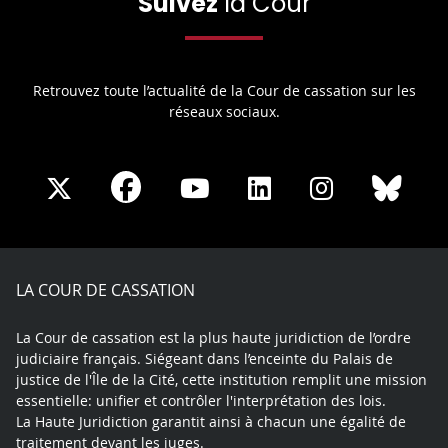
Suivez
la Cour
Retrouvez toute l’actualité de la Cour de cassation sur les
réseaux sociaux.
Share
Share
Share
Share
Sha
Share
on
on
on
on
on
on
Facebook
X
Youtube
LinkedIn
Instagram
Blue
play
LA COUR DE CASSATION
La Cour de cassation est la plus haute juridiction de l’ordre
judiciaire français. Siégeant dans l’enceinte du Palais de
justice de l'Île de la Cité, cette institution remplit une mission
essentielle: unifier et contrôler l'interprétation des lois.
La Haute Juridiction garantit ainsi à chacun une égalité de
traitement devant les juges.