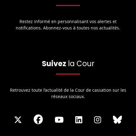
Restez informé en personnalisant vos alertes et
notifications. Abonnez-vous à toutes nos actualités.
Suivez
la Cour
Retrouvez toute l’actualité de la Cour de cassation sur les
réseaux sociaux.
Share
Share
Share
Share
Sha
Share
on
on
on
on
on
on