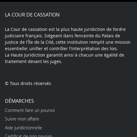
Facebook
X
Youtube
LinkedIn
Instagram
Blue
play
LA COUR DE CASSATION
La Cour de cassation est la plus haute juridiction de l’ordre
judiciaire français. Siégeant dans l’enceinte du Palais de
justice de l'Île de la Cité, cette institution remplit une mission
essentielle: unifier et contrôler l'interprétation des lois.
La Haute Juridiction garantit ainsi à chacun une égalité de
traitement devant les juges.
© Tous droits réservés
DÉMARCHES
Comment faire un pourvoi
Suivre mon affaire
Aide juridictionnelle
Certificat de non pourvoi