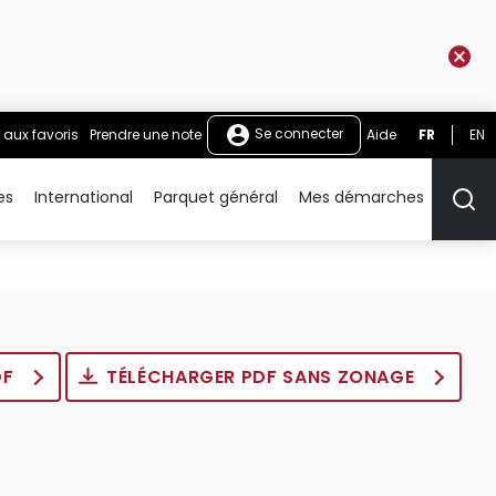
Se connecter
 aux favoris
Prendre une note
Aide
FR
EN
es
International
Parquet général
Mes démarches
Rech
DF
TÉLÉCHARGER PDF SANS ZONAGE