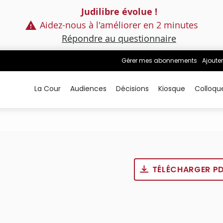
Judilibre évolue !
Aidez-nous à l'améliorer en 2 minutes
Répondre au questionnaire
Gérer mes abonnements
Ajouter
La Cour
Audiences
Décisions
Kiosque
Colloqu
TÉLÉCHARGER P