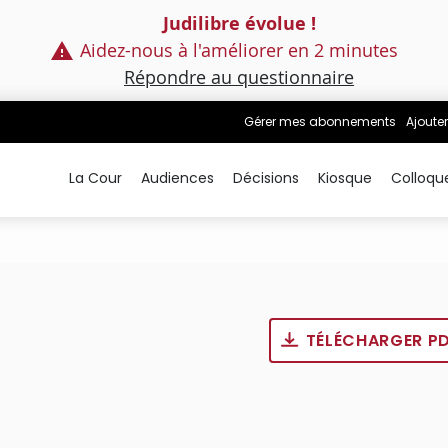
Judilibre évolue !
Aidez-nous à l'améliorer en 2 minutes
Répondre au questionnaire
Gérer mes abonnements
Ajouter
La Cour
Audiences
Décisions
Kiosque
Colloqu
TÉLÉCHARGER P