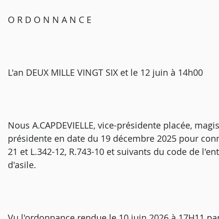
O R D O N N A N C E
L'an DEUX MILLE VINGT SIX et le 12 juin à 14h00
Nous A.CAPDEVIELLE, vice-présidente placée, magis
présidente en date du 19 décembre 2025 pour connaî
21 et L.342-12, R.743-10 et suivants du code de l'en
d'asile.
Vu l'ordonnance rendue le 10 juin 2026 à 17H11 par 