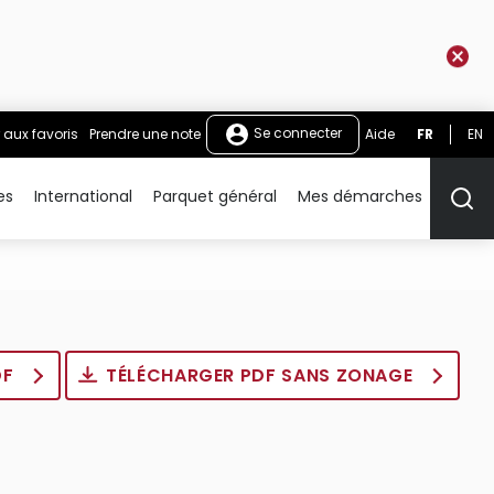
Se connecter
 aux favoris
Prendre une note
Aide
FR
EN
es
International
Parquet général
Mes démarches
Rech
DF
TÉLÉCHARGER PDF SANS ZONAGE