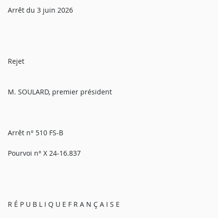
Arrêt du 3 juin 2026
Rejet
M. SOULARD, premier président
Arrêt n° 510 FS-B
Pourvoi n° X 24-16.837
R É P U B L I Q U E F R A N Ç A I S E