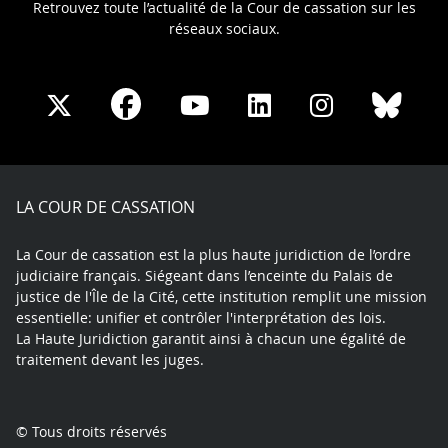
Retrouvez toute l’actualité de la Cour de cassation sur les
réseaux sociaux.
Share
Share
Share
Share
Sha
Share
on
on
on
on
on
on
Facebook
X
Youtube
LinkedIn
Instagram
Blue
play
LA COUR DE CASSATION
La Cour de cassation est la plus haute juridiction de l’ordre
judiciaire français. Siégeant dans l’enceinte du Palais de
justice de l'Île de la Cité, cette institution remplit une mission
essentielle: unifier et contrôler l'interprétation des lois.
La Haute Juridiction garantit ainsi à chacun une égalité de
traitement devant les juges.
© Tous droits réservés