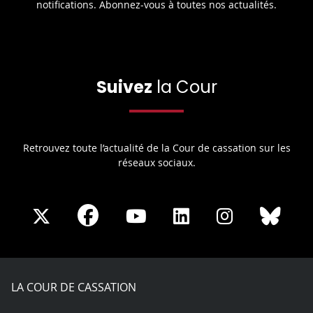
notifications. Abonnez-vous à toutes nos actualités.
Suivez
la Cour
Retrouvez toute l’actualité de la Cour de cassation sur les
réseaux sociaux.
Share
Share
Share
Share
Sha
Share
on
on
on
on
on
on
Facebook
X
Youtube
LinkedIn
Instagram
Blue
play
LA COUR DE CASSATION