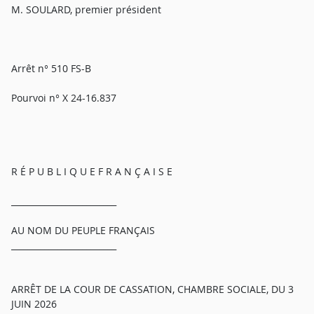
M. SOULARD, premier président
Arrêt n° 510 FS-B
Pourvoi n° X 24-16.837
R É P U B L I Q U E F R A N Ç A I S E
_________________________
AU NOM DU PEUPLE FRANÇAIS
_________________________
ARRÊT DE LA COUR DE CASSATION, CHAMBRE SOCIALE, DU 3
JUIN 2026