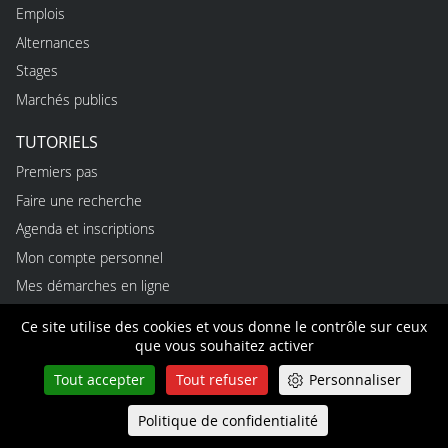
Emplois
Alternances
Stages
Marchés publics
TUTORIELS
Premiers pas
Faire une recherche
Agenda et inscriptions
Mon compte personnel
Mes démarches en ligne
Ce site utilise des cookies et vous donne le contrôle sur ceux
ACCÉDER À LA COUR
que vous souhaitez activer
CONTACT PRESSE
Tout accepter
Tout refuser
Personnaliser
USAGES
Politique de confidentialité
Queue-Fair
Menu
Règles d’utilisation du site