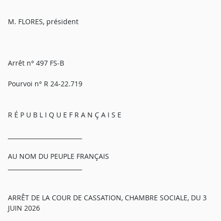
M. FLORES, président
Arrêt n° 497 FS-B
Pourvoi n° R 24-22.719
R É P U B L I Q U E F R A N Ç A I S E
_________________________
AU NOM DU PEUPLE FRANÇAIS
_________________________
ARRÊT DE LA COUR DE CASSATION, CHAMBRE SOCIALE, DU 3
JUIN 2026