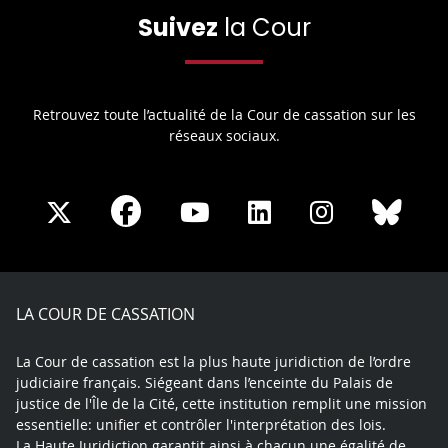
Suivez
la Cour
Retrouvez toute l’actualité de la Cour de cassation sur les
réseaux sociaux.
Share
Share
Share
Share
Sha
Share
on
on
on
on
on
on
Facebook
X
Youtube
LinkedIn
Instagram
Blue
play
LA COUR DE CASSATION
La Cour de cassation est la plus haute juridiction de l’ordre
judiciaire français. Siégeant dans l’enceinte du Palais de
justice de l'Île de la Cité, cette institution remplit une mission
essentielle: unifier et contrôler l'interprétation des lois.
La Haute Juridiction garantit ainsi à chacun une égalité de