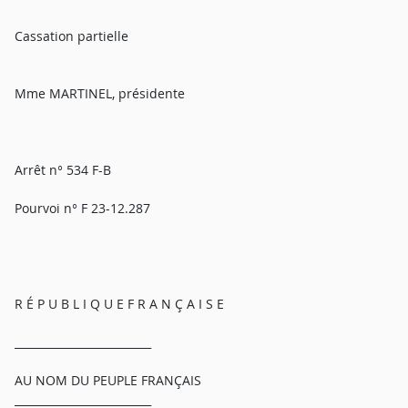
Cassation partielle
Mme MARTINEL, présidente
Arrêt n° 534 F-B
Pourvoi n° F 23-12.287
R É P U B L I Q U E F R A N Ç A I S E
_________________________
AU NOM DU PEUPLE FRANÇAIS
_________________________