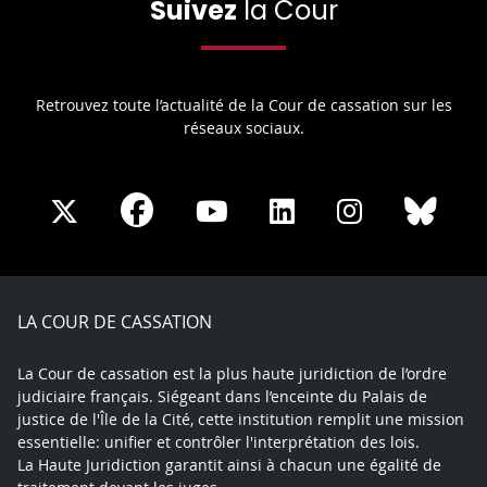
Suivez
la Cour
Retrouvez toute l’actualité de la Cour de cassation sur les
réseaux sociaux.
Share
Share
Share
Share
Sha
Share
on
on
on
on
on
on
Facebook
X
Youtube
LinkedIn
Instagram
Blue
play
LA COUR DE CASSATION
La Cour de cassation est la plus haute juridiction de l’ordre
judiciaire français. Siégeant dans l’enceinte du Palais de
justice de l'Île de la Cité, cette institution remplit une mission
essentielle: unifier et contrôler l'interprétation des lois.
La Haute Juridiction garantit ainsi à chacun une égalité de