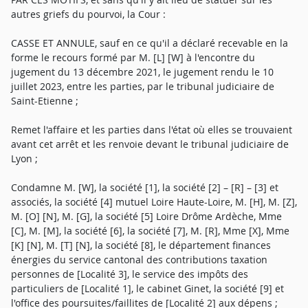
autres griefs du pourvoi, la Cour :
CASSE ET ANNULE, sauf en ce qu'il a déclaré recevable en la
forme le recours formé par M. [L] [W] à l'encontre du
jugement du 13 décembre 2021, le jugement rendu le 10
juillet 2023, entre les parties, par le tribunal judiciaire de
Saint-Etienne ;
Remet l'affaire et les parties dans l'état où elles se trouvaient
avant cet arrêt et les renvoie devant le tribunal judiciaire de
Lyon ;
Condamne M. [W], la société [1], la société [2] – [R] – [3] et
associés, la société [4] mutuel Loire Haute-Loire, M. [H], M. [Z],
M. [O] [N], M. [G], la société [5] Loire Drôme Ardèche, Mme
[C], M. [M], la société [6], la société [7], M. [R], Mme [X], Mme
[K] [N], M. [T] [N], la société [8], le département finances
énergies du service cantonal des contributions taxation
personnes de [Localité 3], le service des impôts des
particuliers de [Localité 1], le cabinet Ginet, la société [9] et
l'office des poursuites/faillites de [Localité 2] aux dépens ;