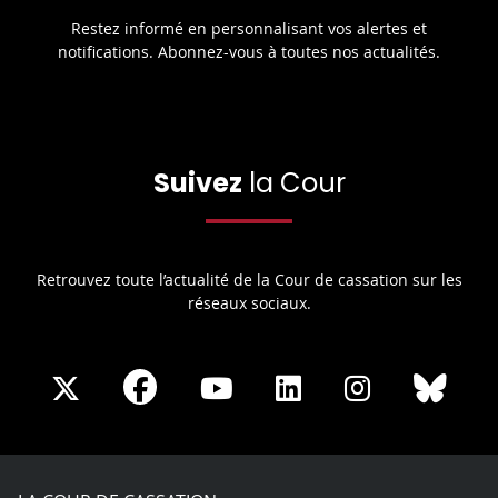
Restez informé en personnalisant vos alertes et
notifications. Abonnez-vous à toutes nos actualités.
Suivez
la Cour
Retrouvez toute l’actualité de la Cour de cassation sur les
réseaux sociaux.
Share
Share
Share
Share
Sha
Share
on
on
on
on
on
on
Facebook
X
Youtube
LinkedIn
Instagram
Blue
play