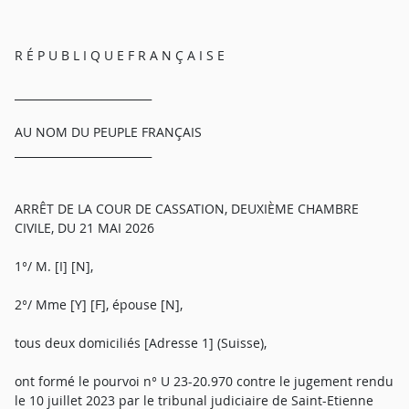
R É P U B L I Q U E F R A N Ç A I S E
_________________________
AU NOM DU PEUPLE FRANÇAIS
_________________________
ARRÊT DE LA COUR DE CASSATION, DEUXIÈME CHAMBRE
CIVILE, DU 21 MAI 2026
1°/ M. [I] [N],
2°/ Mme [Y] [F], épouse [N],
tous deux domiciliés [Adresse 1] (Suisse),
ont formé le pourvoi n° U 23-20.970 contre le jugement rendu
le 10 juillet 2023 par le tribunal judiciaire de Saint-Etienne