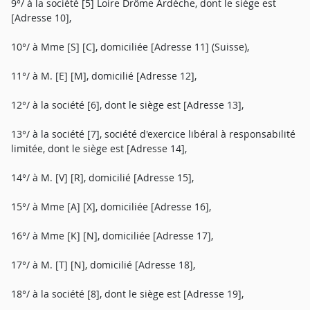
9°/ à la société [5] Loire Drôme Ardèche, dont le siège est
[Adresse 10],
10°/ à Mme [S] [C], domiciliée [Adresse 11] (Suisse),
11°/ à M. [E] [M], domicilié [Adresse 12],
12°/ à la société [6], dont le siège est [Adresse 13],
13°/ à la société [7], société d'exercice libéral à responsabilité
limitée, dont le siège est [Adresse 14],
14°/ à M. [V] [R], domicilié [Adresse 15],
15°/ à Mme [A] [X], domiciliée [Adresse 16],
16°/ à Mme [K] [N], domiciliée [Adresse 17],
17°/ à M. [T] [N], domicilié [Adresse 18],
18°/ à la société [8], dont le siège est [Adresse 19],