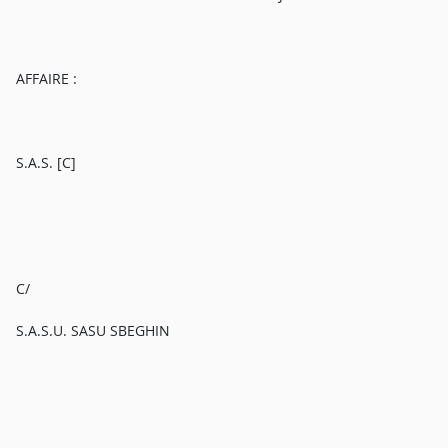
AFFAIRE :
S.A.S. [C]
C/
S.A.S.U. SASU SBEGHIN