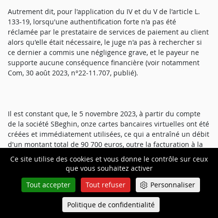
Autrement dit, pour l'application du IV et du V de l'article L.
133-19, lorsqu'une authentification forte n'a pas été
réclamée par le prestataire de services de paiement au client
alors qu'elle était nécessaire, le juge n'a pas à rechercher si
ce dernier a commis une négligence grave, et le payeur ne
supporte aucune conséquence financière (voir notamment
Com, 30 août 2023, n°22-11.707, publié).
Il est constant que, le 5 novembre 2023, à partir du compte
de la société SBeghin, onze cartes bancaires virtuelles ont été
créées et immédiatement utilisées, ce qui a entraîné un débit
d'un montant total de 90 700 euros, outre la facturation à la
société SBeghin de frais d'un montant total de 28,80 euros.
Ce site utilise des cookies et vous donne le contrôle sur ceux
que vous souhaitez activer
Les parties s'accordent sur le fait que ces opérations de
Tout accepter
Tout refuser
Personnaliser
paiement, que la société SBeghin nie avoir initié, n'étaient pas
autorisées.
Politique de confidentialité
Queue-Fair
Menu
Il convient donc de rechercher si la preuve est rapportée par