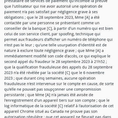
prestataire de services de paiement qu'incombe la preuve
que l'utilisateur qui nie avoir autorisé une opération de
paiement n'a pas satisfait par négligence grave à ses
obligations ; que le 28 septembre 2023, Mme [A] a été
contactée par une personne se présentant comme un
conseiller de la banque [C], à partir d'un numéro qui est bien
celui de son service client, par spoofing, technique qui
permet aux fraudeurs d'afficher un numéro de téléphone qui
n'est pas le leur ; qu'une telle usurpation d'identité est de
nature à exclure toute négligence grave ; que Mme [A] a
immédiatement modifié son code d'accès, ce qui explique le
second appel du fraudeur le 28 septembre 2023 à 21h52 ;
que la qualification frauduleuse des appels du 28 septembre
2023 n'a été révélée par la société [C] que le 6 novembre
2023 ; que durant cinq semaines, aucune opération
frauduleuse n'est intervenue sur le compte en cause, de sorte
qu'elle ne pouvait pas soupçonner une compromission
persistante ; que Mme [A] n'a jamais été avisée de
l'enregistrement d'un appareil tiers sur son compte ; que le
log informatique de la société [C] relatif à l'autorisation de cet
appareil Chrome situé au Canada ne prouve pas son
autorisation régulière ; que cet appareil ne figurait pas dans