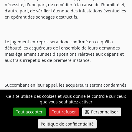
nécessité, d'une part, de remédier à la cause de l'humilité et,
d'autre part, de vérifier l'étendue des infestations éventuelles
en opérant des sondages destructifs.
Le jugement entrepris sera donc confirmé en ce qu'il a
débouté les acquéreurs de l'ensemble de leurs demandes
mais également sur ses dispositions relatives aux dépens et
aux frais irrépétibles de première instance.
Succombant en leur appel, les acquéreurs seront condamnés
aux dépens de la procédure d'appel avec distraction,
Ce site utilise des cookies et vous donne le contrôle sur ceux
déboutés de leur demande au titre des frais irrépétibles et
que vous souhaitez activer
condamnés à payer aux intimés la somme de 2 000 euros sur
le fondement de l'article 700 du code de procédure civile au
Tout accepter
Tout refuser
Personnaliser
titre des frais irrépétibles exposés en cause d'appel.
Politique de confidentialité
Queue-Fair
Menu