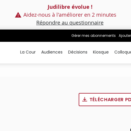
Judilibre évolue !
Aidez-nous à l'améliorer en 2 minutes
Répondre au questionnaire
Gérer mes abonnements
Ajouter
La Cour
Audiences
Décisions
Kiosque
Colloqu
TÉLÉCHARGER P