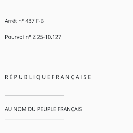
Arrêt n° 437 F-B
Pourvoi n° Z 25-10.127
R É P U B L I Q U E F R A N Ç A I S E
_________________________
AU NOM DU PEUPLE FRANÇAIS
_________________________