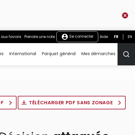
Se connecter
 aux favoris
Prendre une note
Aide
FR
EN
es
International
Parquet général
Mes démarches
Rech
DF
TÉLÉCHARGER PDF SANS ZONAGE