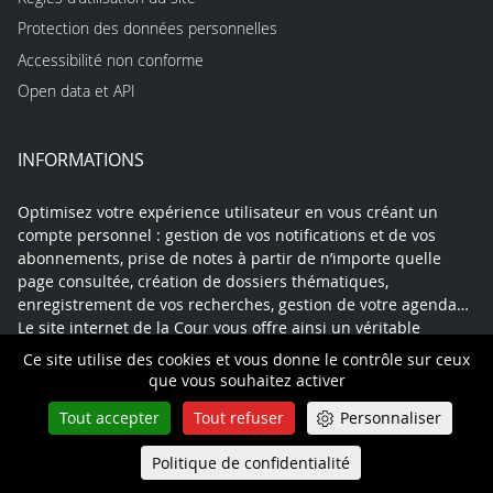
Protection des données personnelles
Accessibilité non conforme
Open data et API
INFORMATIONS
Optimisez votre expérience utilisateur en vous créant un
compte personnel : gestion de vos notifications et de vos
abonnements, prise de notes à partir de n’importe quelle
page consultée, création de dossiers thématiques,
enregistrement de vos recherches, gestion de votre agenda…
Le site internet de la Cour vous offre ainsi un véritable
espace de travail en ligne, fonctionnel et sécurisé, dont les
Ce site utilise des cookies et vous donne le contrôle sur ceux
données pourront être exportées à tout moment.
que vous souhaitez activer
Tout accepter
Tout refuser
Personnaliser
Politique de confidentialité
Queue-Fair
Contact
Mentions légales
Plan du site
Menu
Politique de confidentialité