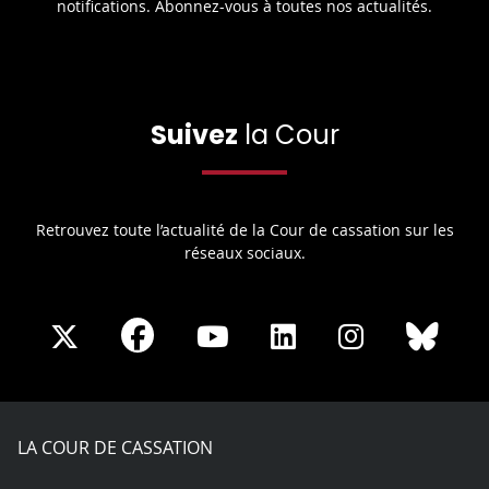
notifications. Abonnez-vous à toutes nos actualités.
Suivez
la Cour
Retrouvez toute l’actualité de la Cour de cassation sur les
réseaux sociaux.
Share
Share
Share
Share
Sha
Share
on
on
on
on
on
on
Facebook
X
Youtube
LinkedIn
Instagram
Blue
play
LA COUR DE CASSATION