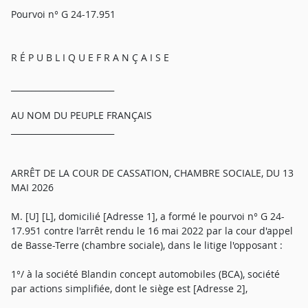
Pourvoi n° G 24-17.951
R É P U B L I Q U E F R A N Ç A I S E
_________________________
AU NOM DU PEUPLE FRANÇAIS
_________________________
ARRÊT DE LA COUR DE CASSATION, CHAMBRE SOCIALE, DU 13
MAI 2026
M. [U] [L], domicilié [Adresse 1], a formé le pourvoi n° G 24-
17.951 contre l'arrêt rendu le 16 mai 2022 par la cour d'appel
de Basse-Terre (chambre sociale), dans le litige l'opposant :
1°/ à la société Blandin concept automobiles (BCA), société
par actions simplifiée, dont le siège est [Adresse 2],