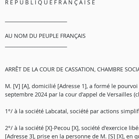
R É P U B L I Q U E F R A N Ç A I S E
_________________________
AU NOM DU PEUPLE FRANÇAIS
_________________________
ARRÊT DE LA COUR DE CASSATION, CHAMBRE SOCIA
M. [V] [A], domicilié [Adresse 1], a formé le pourvoi
septembre 2024 par la cour d'appel de Versailles (ch
1°/ à la société Labcatal, société par actions simplif
2°/ à la société [X]-Pecou [X], société d'exercice lib
[Adresse 3], prise en la personne de M. [S] [X], en q