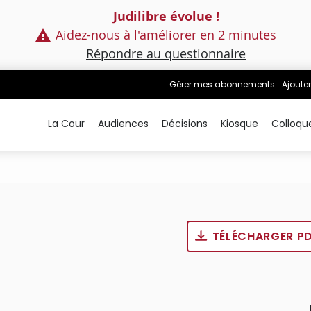
Judilibre évolue !
Aidez-nous à l'améliorer en 2 minutes
Répondre au questionnaire
Gérer mes abonnements
Ajouter
La Cour
Audiences
Décisions
Kiosque
Colloqu
TÉLÉCHARGER P