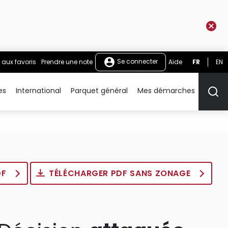
Se connecter
 aux favoris
Prendre une note
Aide
FR
EN
es
International
Parquet général
Mes démarches
Rech
DF
TÉLÉCHARGER PDF SANS ZONAGE