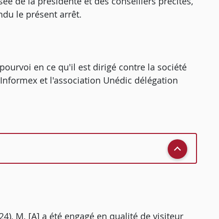
e de la présidente et des conseillers précités,
ndu le présent arrêt.
ourvoi en ce qu'il est dirigé contre la société
 Informex et l'association Unédic délégation
24), M. [A] a été engagé en qualité de visiteur