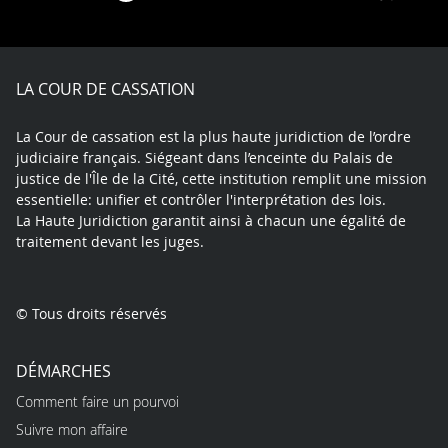
on
on
on
on
on
on
Facebook
X
Youtube
LinkedIn
Instagram
Blue
play
LA COUR DE CASSATION
La Cour de cassation est la plus haute juridiction de l’ordre
judiciaire français. Siégeant dans l’enceinte du Palais de
justice de l'Île de la Cité, cette institution remplit une mission
essentielle: unifier et contrôler l'interprétation des lois.
La Haute Juridiction garantit ainsi à chacun une égalité de
traitement devant les juges.
© Tous droits réservés
DÉMARCHES
Comment faire un pourvoi
Suivre mon affaire