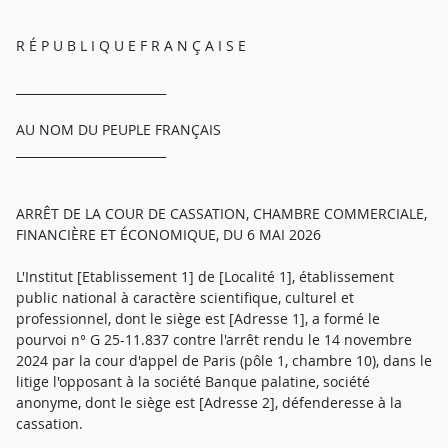
R É P U B L I Q U E F R A N Ç A I S E
_________________________
AU NOM DU PEUPLE FRANÇAIS
_________________________
ARRÊT DE LA COUR DE CASSATION, CHAMBRE COMMERCIALE,
FINANCIÈRE ET ÉCONOMIQUE, DU 6 MAI 2026
L'Institut [Etablissement 1] de [Localité 1], établissement
public national à caractère scientifique, culturel et
professionnel, dont le siège est [Adresse 1], a formé le
pourvoi n° G 25-11.837 contre l'arrêt rendu le 14 novembre
2024 par la cour d'appel de Paris (pôle 1, chambre 10), dans le
litige l'opposant à la société Banque palatine, société
anonyme, dont le siège est [Adresse 2], défenderesse à la
cassation.