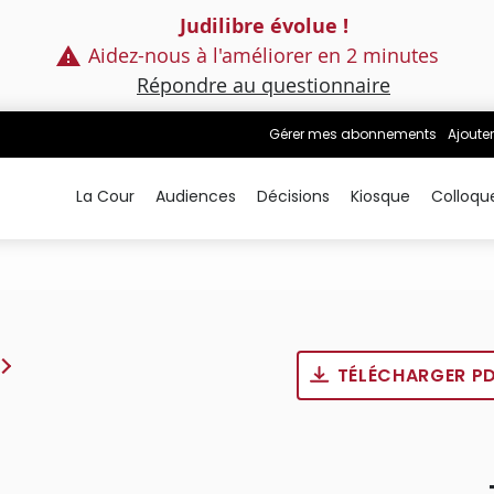
Judilibre évolue !
Aidez-nous à l'améliorer en 2 minutes
Répondre au questionnaire
Gérer mes abonnements
Ajouter
La Cour
Audiences
Décisions
Kiosque
Colloqu
TÉLÉCHARGER P