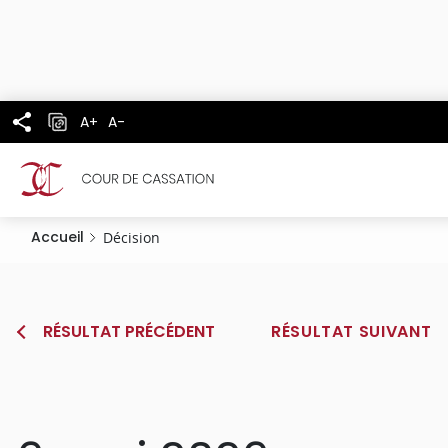
Panneau de gestion des cookies
Aller
au
contenu
principal
A+
A-
Accueil
Décision
RÉSULTAT PRÉCÉDENT
RÉSULTAT SUIVANT