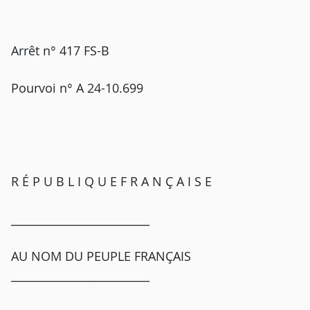
Arrêt n° 417 FS-B
Pourvoi n° A 24-10.699
R É P U B L I Q U E F R A N Ç A I S E
_________________________
AU NOM DU PEUPLE FRANÇAIS
_________________________