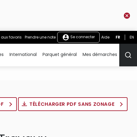
Se connecter
 aux favoris
Prendre une note
Aide
FR
EN
es
International
Parquet général
Mes démarches
Rech
DF
TÉLÉCHARGER PDF SANS ZONAGE