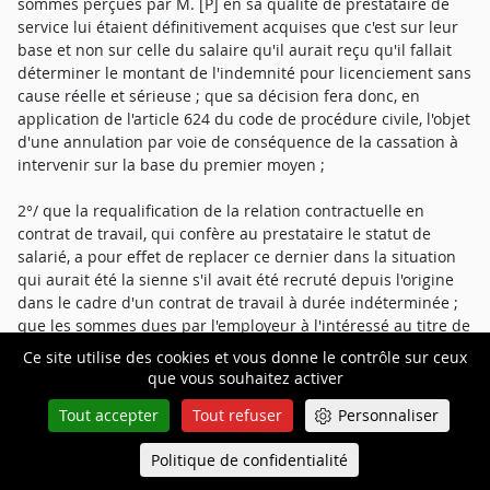
sommes perçues par M. [P] en sa qualité de prestataire de
service lui étaient définitivement acquises que c'est sur leur
base et non sur celle du salaire qu'il aurait reçu qu'il fallait
déterminer le montant de l'indemnité pour licenciement sans
cause réelle et sérieuse ; que sa décision fera donc, en
application de l'article 624 du code de procédure civile, l'objet
d'une annulation par voie de conséquence de la cassation à
intervenir sur la base du premier moyen ;
2°/ que la requalification de la relation contractuelle en
contrat de travail, qui confère au prestataire le statut de
salarié, a pour effet de replacer ce dernier dans la situation
qui aurait été la sienne s'il avait été recruté depuis l'origine
dans le cadre d'un contrat de travail à durée indéterminée ;
que les sommes dues par l'employeur à l'intéressé au titre de
la rupture de la relation contractuelle doivent donc être
Ce site utilise des cookies et vous donne le contrôle sur ceux
calculées sur la base du salaire qui aurait été le sien ; qu'en
que vous souhaitez activer
déterminant le montant de l'indemnité pour licenciement
Tout accepter
Tout refuser
Personnaliser
sans cause réelle et sérieuse sur la base de la rémunération
mensuelle moyenne perçue par M. [P] en qualité de
Politique de confidentialité
Queue-Fair
prestataire, soit 6 787,50 euros, et non sur la base du salaire
Menu
brut mensuel de référence qu'elle avait retenu pour