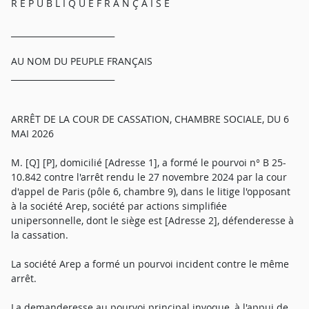
R É P U B L I Q U E F R A N Ç A I S E
_________________________
AU NOM DU PEUPLE FRANÇAIS
_________________________
ARRÊT DE LA COUR DE CASSATION, CHAMBRE SOCIALE, DU 6
MAI 2026
M. [Q] [P], domicilié [Adresse 1], a formé le pourvoi n° B 25-
10.842 contre l'arrêt rendu le 27 novembre 2024 par la cour
d'appel de Paris (pôle 6, chambre 9), dans le litige l'opposant
à la société Arep, société par actions simplifiée
unipersonnelle, dont le siège est [Adresse 2], défenderesse à
la cassation.
La société Arep a formé un pourvoi incident contre le même
arrêt.
La demanderesse au pourvoi principal invoque, à l'appui de