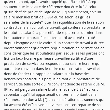
qu'en retenant, après avoir rappelé que ''la société Arep
soutient que le salaire de référence doit être fixé à celui
qu'un chef de projet de l'âge de M. [P] aurait perçu, soit un
salaire mensuel brut de 3 884 euros selon les grilles
salariales de la société'', que ''la requalification de la relation
contractuelle en contrat de travail, qui confère au prestataire
le statut de salarié, a pour effet de replacer ce dernier dans
la situation qui aurait été la sienne s'il avait été recruté
depuis l'origine dans le cadre d'un contrat de travail à durée
indéterminée'' et que ''cette requalification ne permet pas de
considérer que les stipulations par lesquelles les parties ont
fixé un taux horaire par heure travaillée au titre d'une
prestation de service correspondent au salaire horaire qui
aurait été convenu dans le cadre d'un contrat de travail et
donc de fonder un rappel de salaire sur la base des
honoraires contractuels perçus en tant que prestataire de
service'', de telle sorte qu' ''il convient donc de retenir que M.
[P] aurait perçu un salaire brut mensuel de 3 884 euros'',
cependant qu'il lui appartenait de fixer le montant de la
rémunération due à M. [P] en considération des sommes qui
lui avaient été effectivement versées en contrepartie de sa
prestation de travail, la cour d'appel a violé l'article L. 1221-1