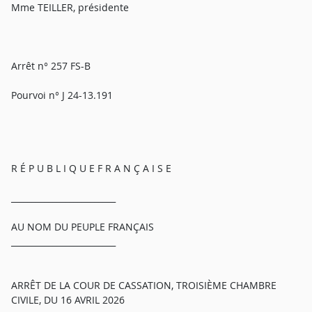
Mme TEILLER, présidente
Arrêt n° 257 FS-B
Pourvoi n° J 24-13.191
R É P U B L I Q U E F R A N Ç A I S E
_________________________
AU NOM DU PEUPLE FRANÇAIS
_________________________
ARRÊT DE LA COUR DE CASSATION, TROISIÈME CHAMBRE
CIVILE, DU 16 AVRIL 2026