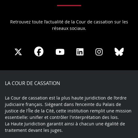
Retrouvez toute l’actualité de la Cour de cassation sur les
réseaux sociaux.
Share
Share
Share
Share
Sha
Share
on
on
on
on
on
on
Facebook
X
Youtube
LinkedIn
Instagram
Blue
play
LA COUR DE CASSATION
La Cour de cassation est la plus haute juridiction de l’ordre
judiciaire français. Siégeant dans l’enceinte du Palais de
justice de l'Île de la Cité, cette institution remplit une mission
essentielle: unifier et contrôler l'interprétation des lois.
La Haute Juridiction garantit ainsi à chacun une égalité de
traitement devant les juges.