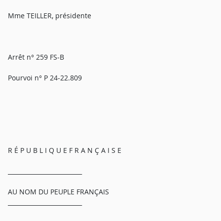
Mme TEILLER, présidente
Arrêt n° 259 FS-B
Pourvoi n° P 24-22.809
R É P U B L I Q U E F R A N Ç A I S E
_________________________
AU NOM DU PEUPLE FRANÇAIS
_________________________