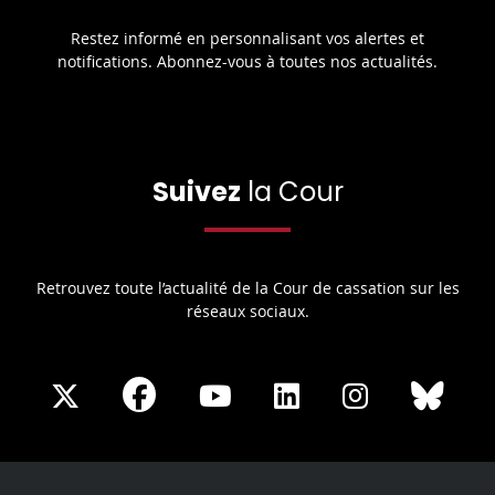
Restez informé en personnalisant vos alertes et
notifications. Abonnez-vous à toutes nos actualités.
Suivez
la Cour
Retrouvez toute l’actualité de la Cour de cassation sur les
réseaux sociaux.
Share
Share
Share
Share
Sha
Share
on
on
on
on
on
on
Facebook
X
Youtube
LinkedIn
Instagram
Blue