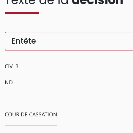
Texte de la
décision
Entête
CIV. 3
ND
COUR DE CASSATION
______________________