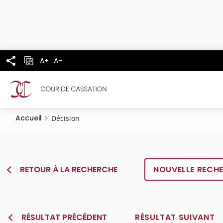
Panneau de gestion des cookies
Aller
au
contenu
principal
A+
A-
Accueil
Décision
RETOUR À LA RECHERCHE
NOUVELLE RECH
RÉSULTAT PRÉCÉDENT
RÉSULTAT SUIVANT