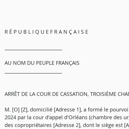
R É P U B L I Q U E F R A N Ç A I S E
_________________________
AU NOM DU PEUPLE FRANÇAIS
_________________________
ARRÊT DE LA COUR DE CASSATION, TROISIÈME CHAM
M. [O] [Z], domicilié [Adresse 1], a formé le pourvoi
2024 par la cour d'appel d'Orléans (chambre des urg
des copropriétaires [Adresse 2], dont le siège est [