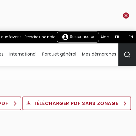
Se connecter
 aux favoris
Prendre une note
Aide
FR
EN
es
International
Parquet général
Mes démarches
Rech
 PDF
TÉLÉCHARGER PDF SANS ZONAGE