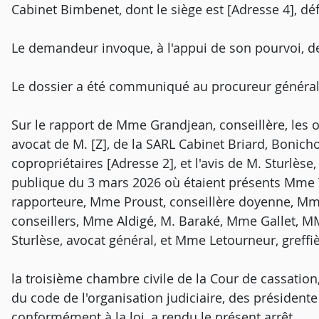
Cabinet Bimbenet, dont le siège est [Adresse 4], dé
Le demandeur invoque, à l'appui de son pourvoi, 
Le dossier a été communiqué au procureur général
Sur le rapport de Mme Grandjean, conseillère, les o
avocat de M. [Z], de la SARL Cabinet Briard, Bonich
copropriétaires [Adresse 2], et l'avis de M. Sturlèse
publique du 3 mars 2026 où étaient présents Mme T
rapporteure, Mme Proust, conseillère doyenne, Mme
conseillers, Mme Aldigé, M. Baraké, Mme Gallet, MM
Sturlèse, avocat général, et Mme Letourneur, greff
la troisième chambre civile de la Cour de cassation,
du code de l'organisation judiciaire, des présidente 
conformément à la loi, a rendu le présent arrêt.