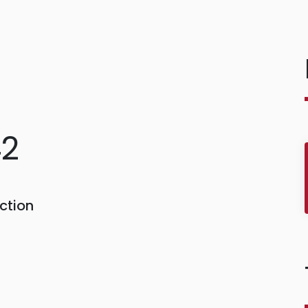
42
ction