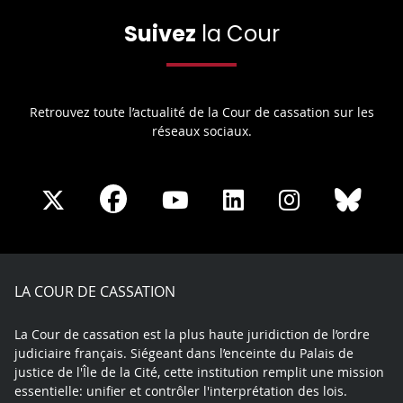
Suivez
la Cour
Retrouvez toute l’actualité de la Cour de cassation sur les
réseaux sociaux.
Share
Share
Share
Share
Sha
Share
on
on
on
on
on
on
Facebook
X
Youtube
LinkedIn
Instagram
Blue
play
LA COUR DE CASSATION
La Cour de cassation est la plus haute juridiction de l’ordre
judiciaire français. Siégeant dans l’enceinte du Palais de
justice de l'Île de la Cité, cette institution remplit une mission
essentielle: unifier et contrôler l'interprétation des lois.