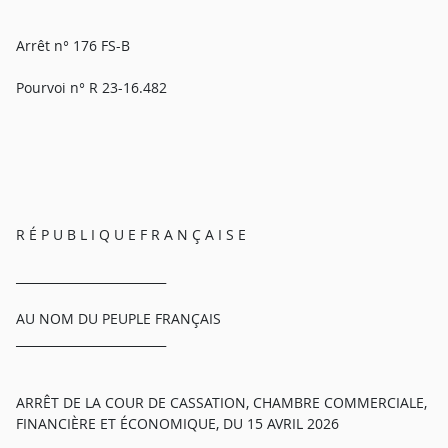
Arrêt n° 176 FS-B
Pourvoi n° R 23-16.482
R É P U B L I Q U E F R A N Ç A I S E
_________________________
AU NOM DU PEUPLE FRANÇAIS
_________________________
ARRÊT DE LA COUR DE CASSATION, CHAMBRE COMMERCIALE,
FINANCIÈRE ET ÉCONOMIQUE, DU 15 AVRIL 2026