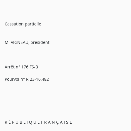
Cassation partielle
M. VIGNEAU, président
Arrêt n° 176 FS-B
Pourvoi n° R 23-16.482
R É P U B L I Q U E F R A N Ç A I S E