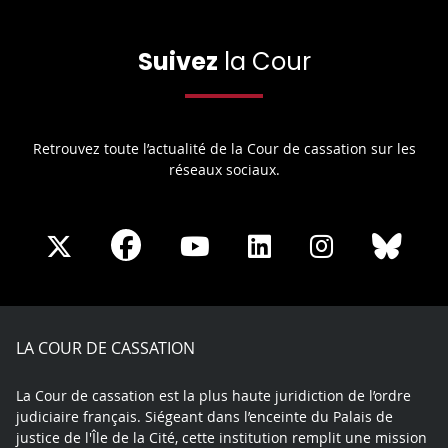
Suivez
la Cour
Retrouvez toute l’actualité de la Cour de cassation sur les
réseaux sociaux.
Share
Share
Share
Share
Sha
Share
on
on
on
on
on
on
Facebook
X
Youtube
LinkedIn
Instagram
Blue
play
LA COUR DE CASSATION
La Cour de cassation est la plus haute juridiction de l’ordre
judiciaire français. Siégeant dans l’enceinte du Palais de
justice de l'Île de la Cité, cette institution remplit une mission