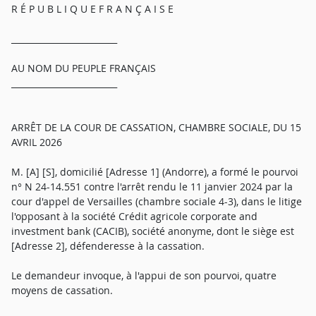
R É P U B L I Q U E F R A N Ç A I S E
_________________________
AU NOM DU PEUPLE FRANÇAIS
_________________________
ARRÊT DE LA COUR DE CASSATION, CHAMBRE SOCIALE, DU 15
AVRIL 2026
M. [A] [S], domicilié [Adresse 1] (Andorre), a formé le pourvoi
n° N 24-14.551 contre l'arrêt rendu le 11 janvier 2024 par la
cour d'appel de Versailles (chambre sociale 4-3), dans le litige
l'opposant à la société Crédit agricole corporate and
investment bank (CACIB), société anonyme, dont le siège est
[Adresse 2], défenderesse à la cassation.
Le demandeur invoque, à l'appui de son pourvoi, quatre
moyens de cassation.