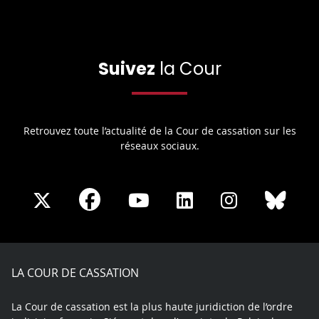
Suivez
la Cour
Retrouvez toute l’actualité de la Cour de cassation sur les
réseaux sociaux.
Share
Share
Share
Share
Sha
Share
on
on
on
on
on
on
Facebook
X
Youtube
LinkedIn
Instagram
Blue
play
LA COUR DE CASSATION
La Cour de cassation est la plus haute juridiction de l’ordre