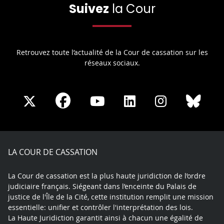
Suivez
la Cour
Retrouvez toute l’actualité de la Cour de cassation sur les
réseaux sociaux.
Share
Share
Share
Share
Sha
Share
on
on
on
on
on
on
Facebook
X
Youtube
LinkedIn
Instagram
Blue
play
LA COUR DE CASSATION
La Cour de cassation est la plus haute juridiction de l’ordre
judiciaire français. Siégeant dans l’enceinte du Palais de
justice de l'Île de la Cité, cette institution remplit une mission
essentielle: unifier et contrôler l'interprétation des lois.
La Haute Juridiction garantit ainsi à chacun une égalité de