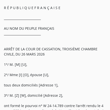
R É P U B L I Q U E F R A N Ç A I S E
_________________________
AU NOM DU PEUPLE FRANÇAIS
_________________________
ARRÊT DE LA COUR DE CASSATION, TROISIÈME CHAMBRE
CIVILE, DU 26 MARS 2026
1°/ M. [M] [U],
2°/ Mme [I] [O], épouse [U],
tous deux domiciliés [Adresse 1],
3°/ M. [Z] [W], domicilié [Adresse 2],
ont formé le pourvoi n° W 24-14.789 contre l'arrêt rendu le 4