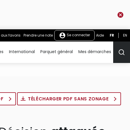
Se connecter
 aux favoris
Prendre une note
Aide
FR
EN
es
International
Parquet général
Mes démarches
Rech
DF
TÉLÉCHARGER PDF SANS ZONAGE