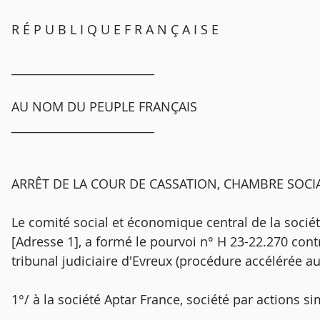
R É P U B L I Q U E F R A N Ç A I S E
_________________________
AU NOM DU PEUPLE FRANÇAIS
_________________________
ARRÊT DE LA COUR DE CASSATION, CHAMBRE SOCIA
Le comité social et économique central de la société
[Adresse 1], a formé le pourvoi n° H 23-22.270 cont
tribunal judiciaire d'Evreux (procédure accélérée au 
1°/ à la société Aptar France, société par actions sim