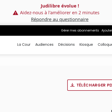
Judilibre évolue !
Aidez-nous à l'améliorer en 2 minutes
Répondre au questionnaire
Gérer mes abonnements
Ajouter
La Cour
Audiences
Décisions
Kiosque
Colloqu
TÉLÉCHARGER P