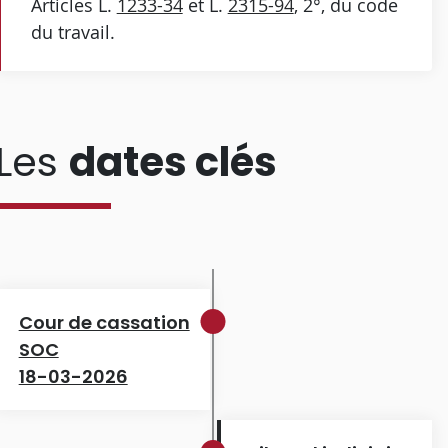
Articles L.
1233-34
et L.
2315-94
, 2°, du code
du travail.
Les
dates clés
Cour de cassation
SOC
18-03-2026