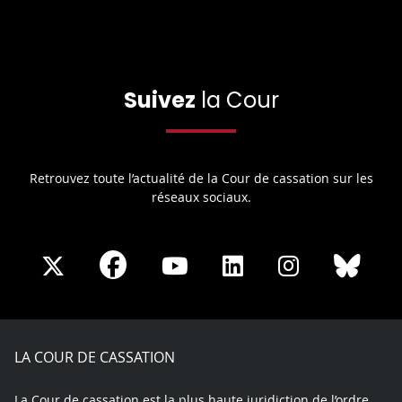
Suivez
la Cour
Retrouvez toute l’actualité de la Cour de cassation sur les
réseaux sociaux.
Share
Share
Share
Share
Sha
Share
on
on
on
on
on
on
Facebook
X
Youtube
LinkedIn
Instagram
Blue
play
LA COUR DE CASSATION
La Cour de cassation est la plus haute juridiction de l’ordre