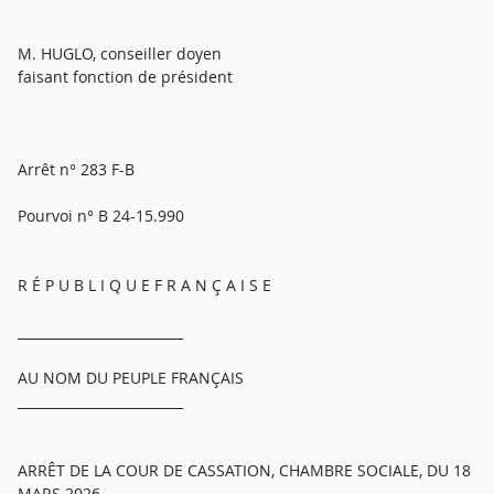
M. HUGLO, conseiller doyen
faisant fonction de président
Arrêt n° 283 F-B
Pourvoi n° B 24-15.990
R É P U B L I Q U E F R A N Ç A I S E
_________________________
AU NOM DU PEUPLE FRANÇAIS
_________________________
ARRÊT DE LA COUR DE CASSATION, CHAMBRE SOCIALE, DU 18
MARS 2026