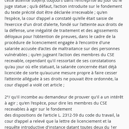
cette atteinte soi(en)t toujours dans l'entreprise au jour où le
juge statue ; qu'à défaut, l'action introduite sur le fondement
du texte précité doit être déclarée irrecevable ; qu'en
l'espèce, la cour d'appel a constaté qu'elle était saisie de
l'exercice d'un droit d'alerte, fondé sur l'atteinte aux droits de
la défense, une inégalité de traitement et des agissements
déloyaux pour l'obtention de preuves, dans le cadre de la
procédure de licenciement engagée à l'encontre d'une
salariée accusée d'actes de maltraitance sur des personnes
vulnérables ; qu'en jugeant l'action des membres du CSE
recevable, cependant qu'il ressortait de ses constatations
qu'au jour où elle statuait, la salariée concernée était déjà
licenciée de sorte qu'aucune mesure propre à faire cesser
l'atteinte alléguée à ses droits ne pouvait être ordonnée, la
cour d'appel a violé cet article ;
2°/ qu'il incombe au demandeur de prouver qu'il a un intérêt
à agir ; qu'en l'espèce, pour dire les membres du CSE
recevables à agir sur le fondement
des dispositions de l'article L. 2312-59 du code du travail, la
cour d'appel a relevé que la lettre de licenciement et la
requête introductive d'instance datant toutes deux du 1er