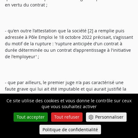
en vertu du contrat ;
- qu'en outre l'attestation que la société [2] a remplie puis
adressée à Pôle Emploi le 18 octobre 2022 précisait, s'agissant
du motif de la rupture : 'rupture anticipée d'un contrat à
durée déterminée ou un contrat d'apprentissage à l'initiative
de l'employeur' ;
- que par ailleurs, le premier juge n'a pas caractérisé une
faute grave qui lui ait été imputable et qui aurait justifié la
rupture du contrat ;
Ce site utilise des cookies et vous donne le contrôle sur ceux
que vous souhaitez activer
Tout accepter
Tout refuser
Personnaliser
- qu'aucun agissement de sa part n'a empêché la poursuite
du contrat et la rupture de ce contrat a résulté exclusivement
Politique de confidentialité
Queue-Fair
Menu
des manquements de l'employeur ;