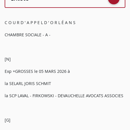
C O U R D ' A P P E L D ' O R L É A N S
CHAMBRE SOCIALE - A -
[N]
Exp +GROSSES le 05 MARS 2026 à
la SELARL JORIS SCHMIT
la SCP LAVAL - FIRKOWSKI - DEVAUCHELLE AVOCATS ASSOCIES
[G]