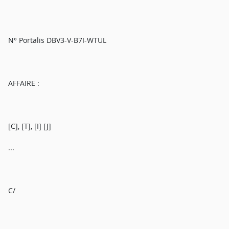
N° Portalis DBV3-V-B7I-WTUL
AFFAIRE :
[C], [T], [I] [J]
...
C/