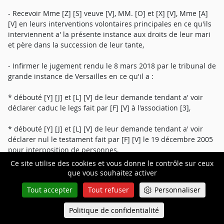
- Recevoir Mme [Z] [S] veuve [V], MM. [O] et [X] [V], Mme [A]
[V] en leurs interventions volontaires principales en ce qu'ils
interviennent a' la présente instance aux droits de leur mari
et père dans la succession de leur tante,
- Infirmer le jugement rendu le 8 mars 2018 par le tribunal de
grande instance de Versailles en ce qu'il a :
* débouté [Y] [J] et [L] [V] de leur demande tendant a' voir
déclarer caduc le legs fait par [F] [V] à l'association [3],
* débouté [Y] [J] et [L] [V] de leur demande tendant a' voir
déclarer nul le testament fait par [F] [V] le 19 décembre 2005
pour interposition de personnes,
Ce site utilise des cookies et vous donne le contrôle sur ceux
* débouté [Y] [J] et [L] [V] de leur demande tendant a' voir
que vous souhaitez activer
déclarer nul le testament fait par [F] [V] le 19 décembre 2005
Tout accepter
Tout refuser
Personnaliser
pour insanité d'esprit,
Politique de confidentialité
Queue-Fair
* débouté [Y] [J] et [L] [V] de leur demande tendant a' voir
Menu
déclarer nul le testament fait par [F] [V] le 19 décembre 2005