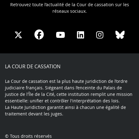
Retrouvez toute l’actualité de la Cour de cassation sur les
réseaux sociaux.
Share
Share
Share
Share
Sha
Share
on
on
on
on
on
on
Facebook
X
Youtube
LinkedIn
Instagram
Blue
play
LA COUR DE CASSATION
La Cour de cassation est la plus haute juridiction de l’ordre
judiciaire français. Siégeant dans l’enceinte du Palais de
justice de l'Île de la Cité, cette institution remplit une mission
essentielle: unifier et contrôler l'interprétation des lois.
La Haute Juridiction garantit ainsi à chacun une égalité de
traitement devant les juges.
© Tous droits réservés