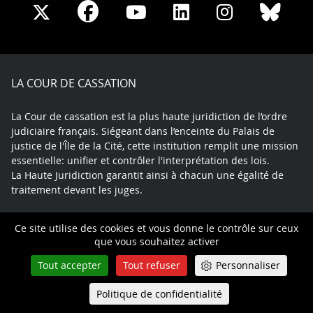
Share
Share
Share
Share
Sha
Share
on
on
on
on
on
on
Facebook
X
Youtube
LinkedIn
Instagram
Blue
play
LA COUR DE CASSATION
La Cour de cassation est la plus haute juridiction de l’ordre
judiciaire français. Siégeant dans l’enceinte du Palais de
justice de l'Île de la Cité, cette institution remplit une mission
essentielle: unifier et contrôler l'interprétation des lois.
La Haute Juridiction garantit ainsi à chacun une égalité de
traitement devant les juges.
Ce site utilise des cookies et vous donne le contrôle sur ceux
© Tous droits réservés
que vous souhaitez activer
Tout accepter
Tout refuser
Personnaliser
DÉMARCHES
Politique de confidentialité
Queue-Fair
Menu
Comment faire un pourvoi