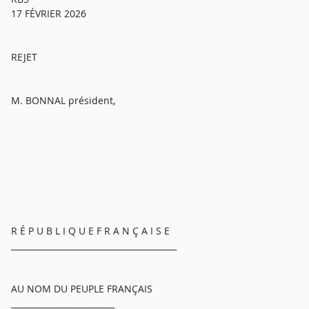
17 FÉVRIER 2026
REJET
M. BONNAL président,
R É P U B L I Q U E F R A N Ç A I S E
________________________________________
AU NOM DU PEUPLE FRANÇAIS
_________________________