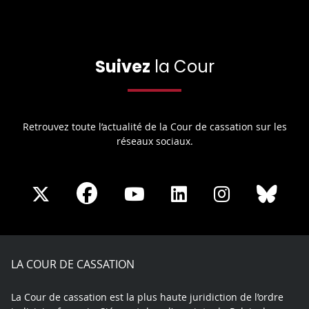
Suivez
la Cour
Retrouvez toute l’actualité de la Cour de cassation sur les
réseaux sociaux.
Share
Share
Share
Share
Sha
Share
on
on
on
on
on
on
Facebook
X
Youtube
LinkedIn
Instagram
Blue
play
LA COUR DE CASSATION
La Cour de cassation est la plus haute juridiction de l’ordre