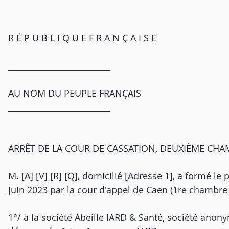
R É P U B L I Q U E F R A N Ç A I S E
_________________________
AU NOM DU PEUPLE FRANÇAIS
_________________________
ARRÊT DE LA COUR DE CASSATION, DEUXIÈME CHAMB
M. [A] [V] [R] [Q], domicilié [Adresse 1], a formé le 
juin 2023 par la cour d'appel de Caen (1re chambre ci
1°/ à la société Abeille IARD & Santé, société anon