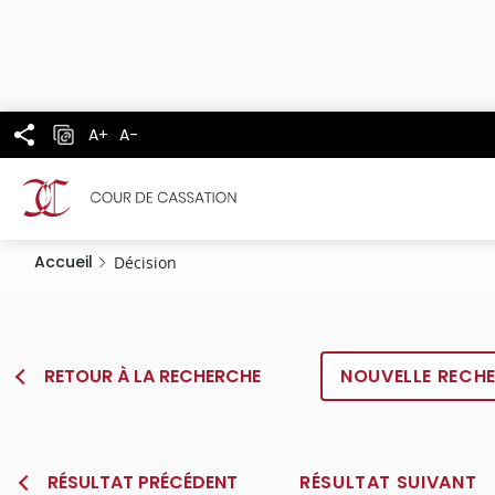
Panneau de gestion des cookies
Aller
au
contenu
principal
A+
A-
Accueil
Décision
RETOUR À LA RECHERCHE
NOUVELLE RECH
RÉSULTAT PRÉCÉDENT
RÉSULTAT SUIVANT