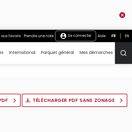
Se connecter
 aux favoris
Prendre une note
Aide
FR
EN
es
International
Parquet général
Mes démarches
Rech
 PDF
TÉLÉCHARGER PDF SANS ZONAGE