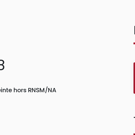
8
einte hors RNSM/NA