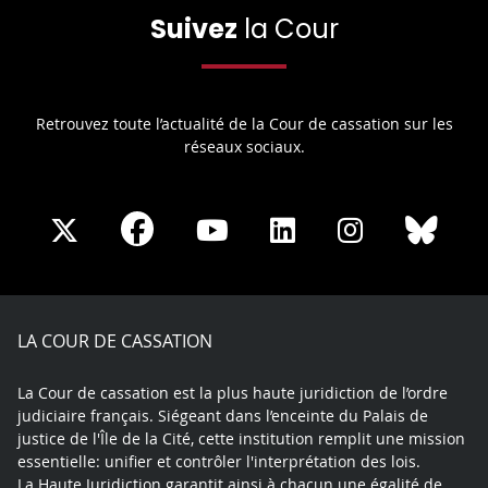
Suivez
la Cour
Retrouvez toute l’actualité de la Cour de cassation sur les
réseaux sociaux.
Share
Share
Share
Share
Sha
Share
on
on
on
on
on
on
Facebook
X
Youtube
LinkedIn
Instagram
Blue
play
LA COUR DE CASSATION
La Cour de cassation est la plus haute juridiction de l’ordre
judiciaire français. Siégeant dans l’enceinte du Palais de
justice de l'Île de la Cité, cette institution remplit une mission
essentielle: unifier et contrôler l'interprétation des lois.
La Haute Juridiction garantit ainsi à chacun une égalité de