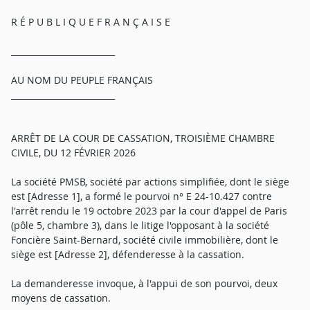
R É P U B L I Q U E F R A N Ç A I S E
_________________________
AU NOM DU PEUPLE FRANÇAIS
_________________________
ARRÊT DE LA COUR DE CASSATION, TROISIÈME CHAMBRE
CIVILE, DU 12 FÉVRIER 2026
La société PMSB, société par actions simplifiée, dont le siège
est [Adresse 1], a formé le pourvoi n° E 24-10.427 contre
l'arrêt rendu le 19 octobre 2023 par la cour d'appel de Paris
(pôle 5, chambre 3), dans le litige l'opposant à la société
Foncière Saint-Bernard, société civile immobilière, dont le
siège est [Adresse 2], défenderesse à la cassation.
La demanderesse invoque, à l'appui de son pourvoi, deux
moyens de cassation.