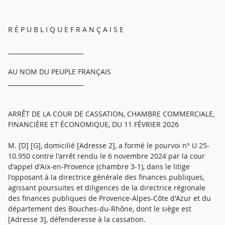
R É P U B L I Q U E F R A N Ç A I S E
_________________________
AU NOM DU PEUPLE FRANÇAIS
_________________________
ARRÊT DE LA COUR DE CASSATION, CHAMBRE COMMERCIALE,
FINANCIÈRE ET ÉCONOMIQUE, DU 11 FÉVRIER 2026
M. [D] [G], domicilié [Adresse 2], a formé le pourvoi n° U 25-
10.950 contre l'arrêt rendu le 6 novembre 2024 par la cour
d'appel d'Aix-en-Provence (chambre 3-1), dans le litige
l'opposant à la directrice générale des finances publiques,
agissant poursuites et diligences de la directrice régionale
des finances publiques de Provence-Alpes-Côte d'Azur et du
département des Bouches-du-Rhône, dont le siège est
[Adresse 3], défenderesse à la cassation.