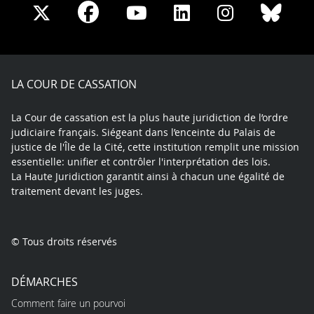
Share
Share
Share
Share
Sha
Share
on
on
on
on
on
on
Facebook
X
Youtube
LinkedIn
Instagram
Blue
play
LA COUR DE CASSATION
La Cour de cassation est la plus haute juridiction de l’ordre
judiciaire français. Siégeant dans l’enceinte du Palais de
justice de l'Île de la Cité, cette institution remplit une mission
essentielle: unifier et contrôler l'interprétation des lois.
La Haute Juridiction garantit ainsi à chacun une égalité de
traitement devant les juges.
© Tous droits réservés
DÉMARCHES
Comment faire un pourvoi