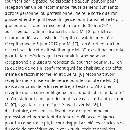
courriers par le passé, ne disposait d'aucun pouvoir pour
réceptionner un pli recommandé, faute de liens suffisants
d'ordre personnel ou professionnel, de telle sorte que l'on
puisse attendre qu'il fasse diligence pour transmettre le pli ;
que pour dire que la mise en demeure du 30 mai 2017
adressée par l'administration fiscale à M. [G] par lettre
recommandée avec avis de réception a valablement été
réceptionnée le 6 juin 2017 par M. [C], l'arrêt retient qu'il ne
ressort pas de cette attestation que M. [C] n'avait pas mandat
pour le faire dès lors qu'il reconnaît lui-même 'avoir
réceptionné à plusieurs reprises' du courrier pour M. [G] en
sa qualité de voisin, confirmant qu'il était habilité à cet effet,
même de façon informelle" et que M. [C] reconnaît avoir
réceptionné la mise en demeure pour le compte de M. [G]
mais avoir omis de la lui remettre, attestant qu'il a bien
réceptionné le courrier litigieux en sa qualité de mandataire"
; qu'en statuant ainsi par des motifs ne caractérisant pas que
M. [C], signataire du récépissé, avait avec M. [G], le
destinataire, des liens suffisants d'ordre personnel ou
professionnel permettant d'attendre qu'il fasse diligence
pour lui remettre le pli, la cour d'appel a violé les articles 670
du code de procédure civile et 1728 du code général des