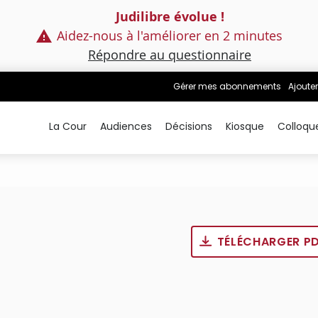
Judilibre évolue !
Aidez-nous à l'améliorer en 2 minutes
Répondre au questionnaire
Gérer mes abonnements
Ajouter
La Cour
Audiences
Décisions
Kiosque
Colloqu
TÉLÉCHARGER P