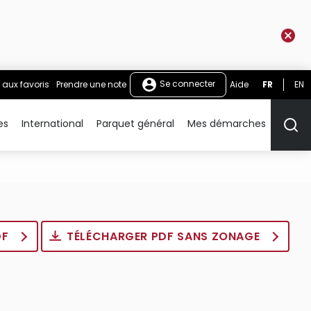
Se connecter
 aux favoris
Prendre une note
Aide
FR
EN
es
International
Parquet général
Mes démarches
Rech
DF
TÉLÉCHARGER PDF SANS ZONAGE