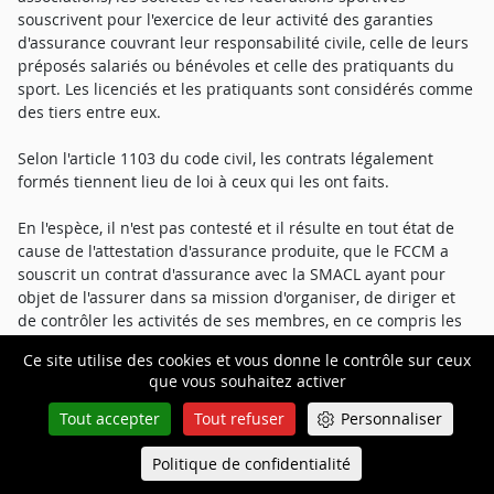
souscrivent pour l'exercice de leur activité des garanties
d'assurance couvrant leur responsabilité civile, celle de leurs
préposés salariés ou bénévoles et celle des pratiquants du
sport. Les licenciés et les pratiquants sont considérés comme
des tiers entre eux.
Selon l'article 1103 du code civil, les contrats légalement
formés tiennent lieu de loi à ceux qui les ont faits.
En l'espèce, il n'est pas contesté et il résulte en tout état de
cause de l'attestation d'assurance produite, que le FCCM a
souscrit un contrat d'assurance avec la SMACL ayant pour
objet de l'assurer dans sa mission d'organiser, de diriger et
de contrôler les activités de ses membres, en ce compris les
blessures causées par l'un de ses licenciés.
Ce site utilise des cookies et vous donne le contrôle sur ceux
que vous souhaitez activer
La SMACL ne conteste pas la mise en jeu de sa garantie
contractuelle mais soulève la prescription de cette action en
Tout accepter
Tout refuser
Personnaliser
relevé et garantie formée à son encontre.
Politique de confidentialité
Queue-Fair
Menu
Or il résulte des explications ci-avant que la SMACL n'est pas