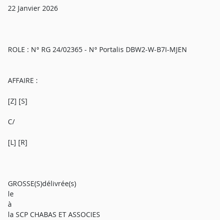
22 Janvier 2026
ROLE : N° RG 24/02365 - N° Portalis DBW2-W-B7I-MJEN
AFFAIRE :
[Z] [S]
C/
[L] [R]
GROSSE(S)délivrée(s)
le
à
la SCP CHABAS ET ASSOCIES