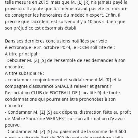
telle mesure en 2015, mais que M. [L] [R] n'a jamais payé la
provision. Il ajoute que lui-même n'avait pas été en mesure
de consigner les honoraires du médecin expert. Enfin, il
précise que l'accident est survenu il y a 10 ans si bien que
son préjudice est désormais établi.
Dans ses dernières conclusions notifiées par voie
électronique le 31 octobre 2024, le FCCM sollicite de :
A titre principal :
-Débouter M. [Z] [S] de l'ensemble de ses demandes à son
encontre,
A titre subsidiaire :
- condamner conjointement et solidairement M. [R] et la
compagnie d'assurance SMACL à relever et garantir
l'association CLUB de FOOTBALL DE [Localité 9] de toute
condamnations qui pourraient être prononcées à son
encontre
- Condamner M. [Z] [S] aux dépens, distraction faite au profit
de Maître Sandrine WERNEST sur son affirmation d'y avoir
pourvu,
- Condamner M. [Z] [S] au paiement de la somme de 3 600
euros au titre de l'article 700 du code de procédure civile.