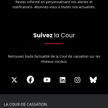
Restez informé en personnalisant vos alertes et
notifications. Abonnez-vous à toutes nos actualités.
Suivez
la Cour
Retrouvez toute l’actualité de la Cour de cassation sur les
réseaux sociaux.
Share
Share
Share
Share
Sha
Share
on
on
on
on
on
on
Facebook
X
Youtube
LinkedIn
Instagram
Blue
play
LA COUR DE CASSATION