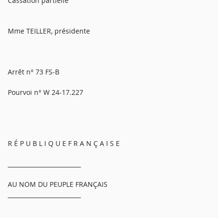
Cassation partielle
Mme TEILLER, présidente
Arrêt n° 73 FS-B
Pourvoi n° W 24-17.227
R É P U B L I Q U E F R A N Ç A I S E
_________________________
AU NOM DU PEUPLE FRANÇAIS
_________________________