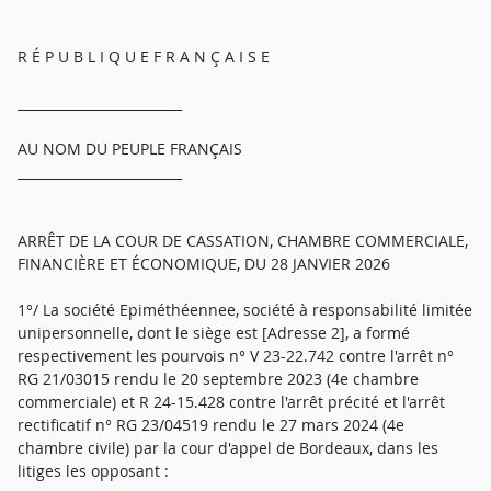
R É P U B L I Q U E F R A N Ç A I S E
_________________________
AU NOM DU PEUPLE FRANÇAIS
_________________________
ARRÊT DE LA COUR DE CASSATION, CHAMBRE COMMERCIALE,
FINANCIÈRE ET ÉCONOMIQUE, DU 28 JANVIER 2026
1°/ La société Epiméthéennee, société à responsabilité limitée
unipersonnelle, dont le siège est [Adresse 2], a formé
respectivement les pourvois n° V 23-22.742 contre l'arrêt n°
RG 21/03015 rendu le 20 septembre 2023 (4e chambre
commerciale) et R 24-15.428 contre l'arrêt précité et l'arrêt
rectificatif n° RG 23/04519 rendu le 27 mars 2024 (4e
chambre civile) par la cour d'appel de Bordeaux, dans les
litiges les opposant :