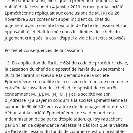
12. En statuant ainsi, alors que la prétention tendant à la
nullité de la cession du 4 janvier 2019 formée par la société
Epiméthéenne répliquait aux conclusions de M. [K] du 26
novembre 2021 contenant appel incident du chef du
jugement ayant constaté la validité de l'acte de cession et son
opposabilité, et était formée dans les limites des chefs du
jugement critiqués, la cour d'appel a violé les textes susvisés.
Portée et conséquences de la cassation
13. En application de l'article 624 du code de procédure civile,
la cassation du chef de dispositif de l'arrêt du 20 septembre
2023 déclarant irrecevable la demande de la société
Epiméthéenne en nullité de la cession de fonds de commerce
entraîne la cassation des chefs de dispositif de cet arrêt
condamnant M. [B], M. [N], M. [I] et la société Maison
d'[Adresse 7] à payer in solidum à la société Epiméthéenne la
somme de 90 469,07 euros à titre de dommages et intérêts et
déboutant la société Epiméthéenne de sa demande en
indemnisation de sa perte d'exploitation, qui s'y rattachent
par un lien de dépendance nécessaire dès lors que la validité
de l'acte de cession du fonds de commerce est un préalable