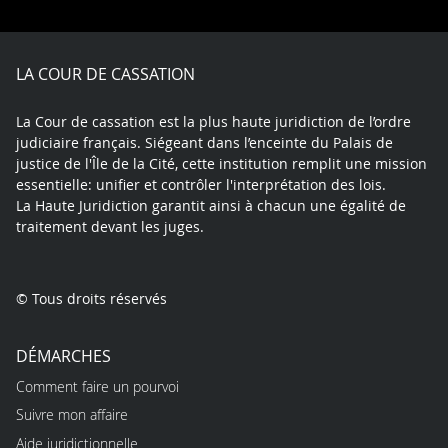
on
on
on
on
on
Facebook
X
Youtube
LinkedIn
Instagram
Blue
play
LA COUR DE CASSATION
La Cour de cassation est la plus haute juridiction de l’ordre
judiciaire français. Siégeant dans l’enceinte du Palais de
justice de l'Île de la Cité, cette institution remplit une mission
essentielle: unifier et contrôler l'interprétation des lois.
La Haute Juridiction garantit ainsi à chacun une égalité de
traitement devant les juges.
© Tous droits réservés
DÉMARCHES
Comment faire un pourvoi
Suivre mon affaire
Aide juridictionnelle