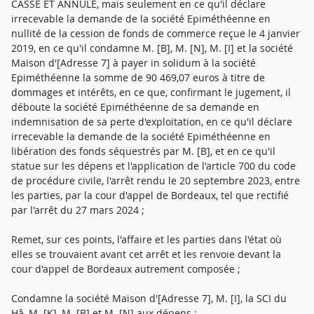
CASSE ET ANNULE, mais seulement en ce qu'il déclare
irrecevable la demande de la société Epiméthéenne en
nullité de la cession de fonds de commerce reçue le 4 janvier
2019, en ce qu'il condamne M. [B], M. [N], M. [I] et la société
Maison d'[Adresse 7] à payer in solidum à la société
Epiméthéenne la somme de 90 469,07 euros à titre de
dommages et intérêts, en ce que, confirmant le jugement, il
déboute la société Epiméthéenne de sa demande en
indemnisation de sa perte d'exploitation, en ce qu'il déclare
irrecevable la demande de la société Epiméthéenne en
libération des fonds séquestrés par M. [B], et en ce qu'il
statue sur les dépens et l'application de l'article 700 du code
de procédure civile, l'arrêt rendu le 20 septembre 2023, entre
les parties, par la cour d'appel de Bordeaux, tel que rectifié
par l'arrêt du 27 mars 2024 ;
Remet, sur ces points, l'affaire et les parties dans l'état où
elles se trouvaient avant cet arrêt et les renvoie devant la
cour d'appel de Bordeaux autrement composée ;
Condamne la société Maison d'[Adresse 7], M. [I], la SCI du
Hâ, M. [K], M. [B] et M. [N] aux dépens ;