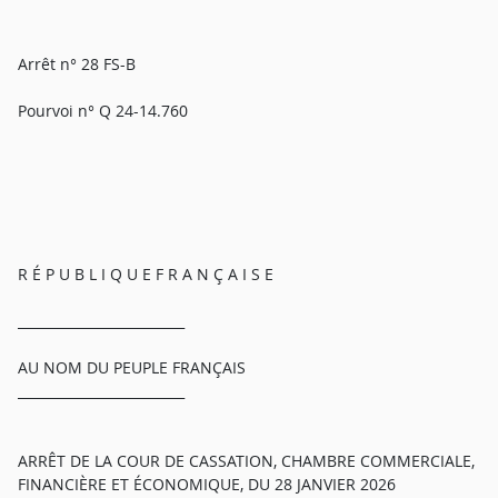
Arrêt n° 28 FS-B
Pourvoi n° Q 24-14.760
R É P U B L I Q U E F R A N Ç A I S E
_________________________
AU NOM DU PEUPLE FRANÇAIS
_________________________
ARRÊT DE LA COUR DE CASSATION, CHAMBRE COMMERCIALE,
FINANCIÈRE ET ÉCONOMIQUE, DU 28 JANVIER 2026