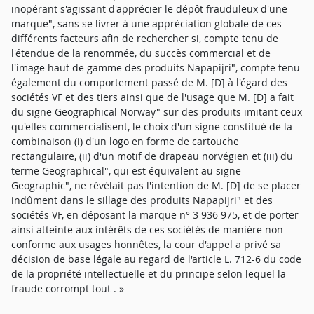
inopérant s'agissant d'apprécier le dépôt frauduleux d'une
marque", sans se livrer à une appréciation globale de ces
différents facteurs afin de rechercher si, compte tenu de
l'étendue de la renommée, du succès commercial et de
l'image haut de gamme des produits Napapijri", compte tenu
également du comportement passé de M. [D] à l'égard des
sociétés VF et des tiers ainsi que de l'usage que M. [D] a fait
du signe Geographical Norway" sur des produits imitant ceux
qu'elles commercialisent, le choix d'un signe constitué de la
combinaison (i) d'un logo en forme de cartouche
rectangulaire, (ii) d'un motif de drapeau norvégien et (iii) du
terme Geographical", qui est équivalent au signe
Geographic", ne révélait pas l'intention de M. [D] de se placer
indûment dans le sillage des produits Napapijri" et des
sociétés VF, en déposant la marque n° 3 936 975, et de porter
ainsi atteinte aux intérêts de ces sociétés de manière non
conforme aux usages honnêtes, la cour d'appel a privé sa
décision de base légale au regard de l'article L. 712-6 du code
de la propriété intellectuelle et du principe selon lequel la
fraude corrompt tout . »