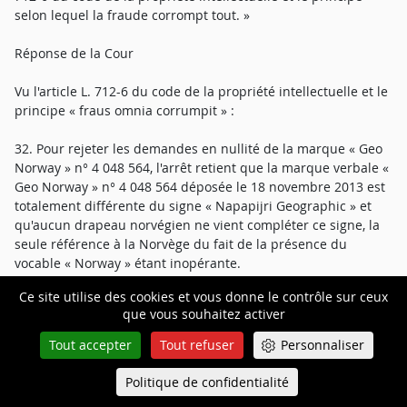
selon lequel la fraude corrompt tout. »
Réponse de la Cour
Vu l'article L. 712-6 du code de la propriété intellectuelle et le
principe « fraus omnia corrumpit » :
32. Pour rejeter les demandes en nullité de la marque « Geo
Norway » n° 4 048 564, l'arrêt retient que la marque verbale «
Geo Norway » n° 4 048 564 déposée le 18 novembre 2013 est
totalement différente du signe « Napapijri Geographic » et
qu'aucun drapeau norvégien ne vient compléter ce signe, la
seule référence à la Norvège du fait de la présence du
vocable « Norway » étant inopérante.
Ce site utilise des cookies et vous donne le contrôle sur ceux
33. Il en déduit qu'aucune des circonstances factuelles ne
que vous souhaitez activer
suffit à caractériser le fait qu'en déposant la marque n° 4 048
564, M. [D] n'avait pas pour but de participer de manière
Tout accepter
Tout refuser
Personnaliser
loyale au jeu de la concurrence mais avait l'intention de
porter atteinte d'une manière non conforme aux usages
Politique de confidentialité
Queue-Fair
Menu
honnêtes, aux intérêts de la société VF.