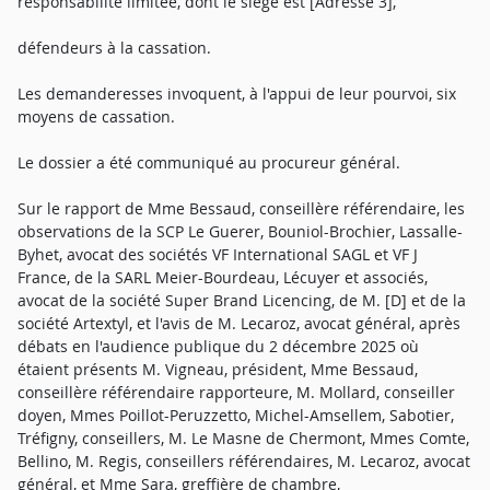
responsabilité limitée, dont le siège est [Adresse 3],
défendeurs à la cassation.
Les demanderesses invoquent, à l'appui de leur pourvoi, six
moyens de cassation.
Le dossier a été communiqué au procureur général.
Sur le rapport de Mme Bessaud, conseillère référendaire, les
observations de la SCP Le Guerer, Bouniol-Brochier, Lassalle-
Byhet, avocat des sociétés VF International SAGL et VF J
France, de la SARL Meier-Bourdeau, Lécuyer et associés,
avocat de la société Super Brand Licencing, de M. [D] et de la
société Artextyl, et l'avis de M. Lecaroz, avocat général, après
débats en l'audience publique du 2 décembre 2025 où
étaient présents M. Vigneau, président, Mme Bessaud,
conseillère référendaire rapporteure, M. Mollard, conseiller
doyen, Mmes Poillot-Peruzzetto, Michel-Amsellem, Sabotier,
Tréfigny, conseillers, M. Le Masne de Chermont, Mmes Comte,
Bellino, M. Regis, conseillers référendaires, M. Lecaroz, avocat
général, et Mme Sara, greffière de chambre,