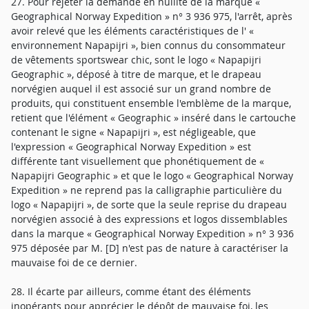
27. Pour rejeter la demande en nullité de la marque «
Geographical Norway Expedition » n° 3 936 975, l'arrêt, après
avoir relevé que les éléments caractéristiques de l' «
environnement Napapijri », bien connus du consommateur
de vêtements sportswear chic, sont le logo « Napapijri
Geographic », déposé à titre de marque, et le drapeau
norvégien auquel il est associé sur un grand nombre de
produits, qui constituent ensemble l'emblème de la marque,
retient que l'élément « Geographic » inséré dans le cartouche
contenant le signe « Napapijri », est négligeable, que
l'expression « Geographical Norway Expedition » est
différente tant visuellement que phonétiquement de «
Napapijri Geographic » et que le logo « Geographical Norway
Expedition » ne reprend pas la calligraphie particulière du
logo « Napapijri », de sorte que la seule reprise du drapeau
norvégien associé à des expressions et logos dissemblables
dans la marque « Geographical Norway Expedition » n° 3 936
975 déposée par M. [D] n'est pas de nature à caractériser la
mauvaise foi de ce dernier.
28. Il écarte par ailleurs, comme étant des éléments
inopérants pour apprécier le dépôt de mauvaise foi, les