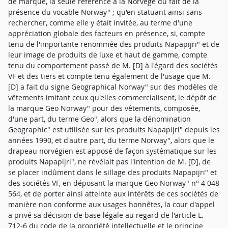
de marque, la seule référence à la Norvège du fait de la
présence du vocable Norway" ; qu'en statuant ainsi sans
rechercher, comme elle y était invitée, au terme d'une
appréciation globale des facteurs en présence, si, compte
tenu de l'importante renommée des produits Napapijri" et de
leur image de produits de luxe et haut de gamme, compte
tenu du comportement passé de M. [D] à l'égard des sociétés
VF et des tiers et compte tenu également de l'usage que M.
[D] a fait du signe Geographical Norway" sur des modèles de
vêtements imitant ceux qu'elles commercialisent, le dépôt de
la marque Geo Norway" pour des vêtements, composée,
d'une part, du terme Geo", alors que la dénomination
Geographic" est utilisée sur les produits Napapijri" depuis les
années 1990, et d'autre part, du terme Norway", alors que le
drapeau norvégien est apposé de façon systématique sur les
produits Napapijri", ne révélait pas l'intention de M. [D], de
se placer indûment dans le sillage des produits Napapijri" et
des sociétés VF, en déposant la marque Geo Norway" n° 4 048
564, et de porter ainsi atteinte aux intérêts de ces sociétés de
manière non conforme aux usages honnêtes, la cour d'appel
a privé sa décision de base légale au regard de l'article L.
712-6 du code de la propriété intellectuelle et le principe