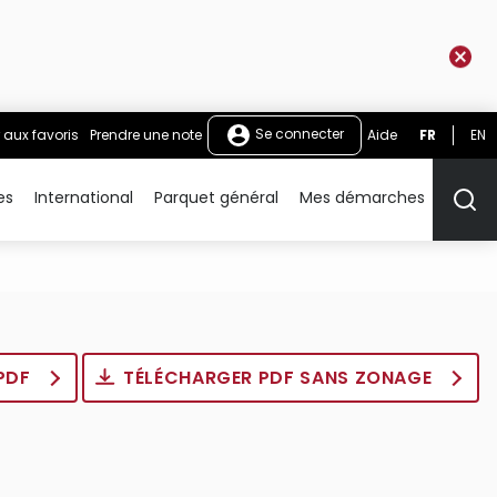
Se connecter
 aux favoris
Prendre une note
Aide
FR
EN
es
International
Parquet général
Mes démarches
Rech
 PDF
TÉLÉCHARGER PDF SANS ZONAGE