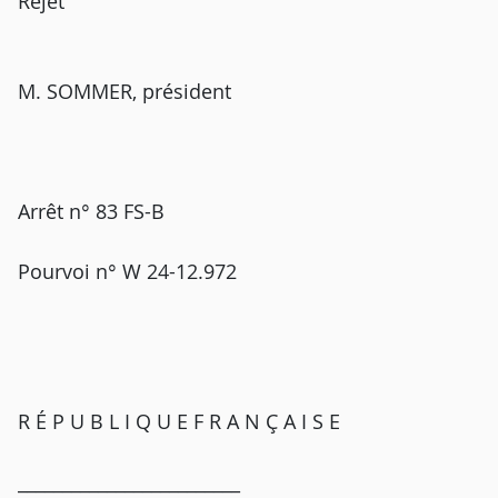
Rejet
M. SOMMER, président
Arrêt n° 83 FS-B
Pourvoi n° W 24-12.972
R É P U B L I Q U E F R A N Ç A I S E
_________________________