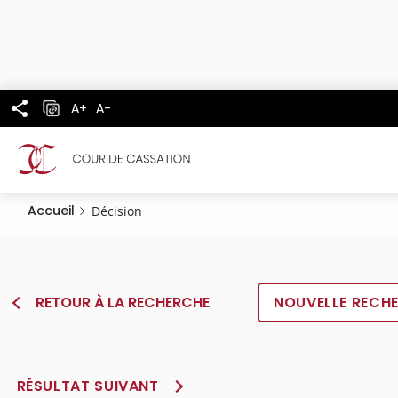
Panneau de gestion des cookies
Aller
au
contenu
principal
A+
A-
Accueil
Décision
RETOUR À LA RECHERCHE
NOUVELLE RECH
RÉSULTAT SUIVANT