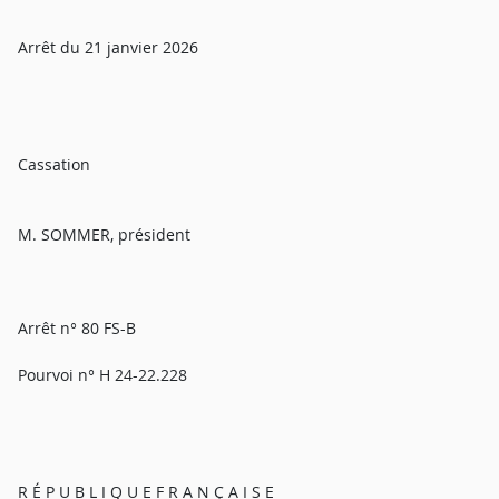
Arrêt du 21 janvier 2026
Cassation
M. SOMMER, président
Arrêt n° 80 FS-B
Pourvoi n° H 24-22.228
R É P U B L I Q U E F R A N Ç A I S E