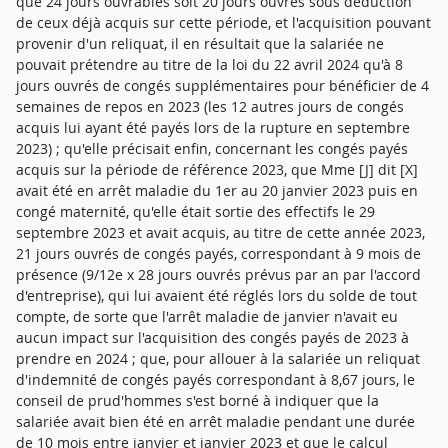
que 24 jours ouvrables soit 20 jours ouvrés sous déduction
de ceux déjà acquis sur cette période, et l'acquisition pouvant
provenir d'un reliquat, il en résultait que la salariée ne
pouvait prétendre au titre de la loi du 22 avril 2024 qu'à 8
jours ouvrés de congés supplémentaires pour bénéficier de 4
semaines de repos en 2023 (les 12 autres jours de congés
acquis lui ayant été payés lors de la rupture en septembre
2023) ; qu'elle précisait enfin, concernant les congés payés
acquis sur la période de référence 2023, que Mme [J] dit [X]
avait été en arrêt maladie du 1er au 20 janvier 2023 puis en
congé maternité, qu'elle était sortie des effectifs le 29
septembre 2023 et avait acquis, au titre de cette année 2023,
21 jours ouvrés de congés payés, correspondant à 9 mois de
présence (9/12e x 28 jours ouvrés prévus par an par l'accord
d'entreprise), qui lui avaient été réglés lors du solde de tout
compte, de sorte que l'arrêt maladie de janvier n'avait eu
aucun impact sur l'acquisition des congés payés de 2023 à
prendre en 2024 ; que, pour allouer à la salariée un reliquat
d'indemnité de congés payés correspondant à 8,67 jours, le
conseil de prud'hommes s'est borné à indiquer que la
salariée avait bien été en arrêt maladie pendant une durée
de 10 mois entre janvier et janvier 2023 et que le calcul