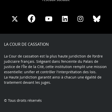
Share
Share
Share
Share
Sha
Share
on
on
on
on
on
on
Facebook
X
Youtube
LinkedIn
Instagram
Blue
play
LA COUR DE CASSATION
La Cour de cassation est la plus haute juridiction de l’ordre
judiciaire français. Siégeant dans l’enceinte du Palais de
justice de l'Île de la Cité, cette institution remplit une mission
essentielle: unifier et contrôler l'interprétation des lois.
La Haute Juridiction garantit ainsi à chacun une égalité de
traitement devant les juges.
© Tous droits réservés