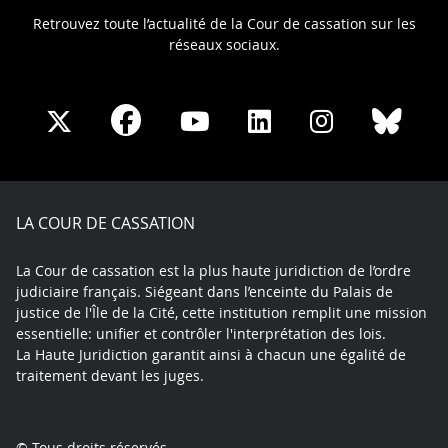
Retrouvez toute l’actualité de la Cour de cassation sur les
réseaux sociaux.
Share
Share
Share
Share
Sha
Share
on
on
on
on
on
on
Facebook
X
Youtube
LinkedIn
Instagram
Blue
play
LA COUR DE CASSATION
La Cour de cassation est la plus haute juridiction de l’ordre
judiciaire français. Siégeant dans l’enceinte du Palais de
justice de l'Île de la Cité, cette institution remplit une mission
essentielle: unifier et contrôler l'interprétation des lois.
La Haute Juridiction garantit ainsi à chacun une égalité de
traitement devant les juges.
© Tous droits réservés