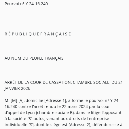
Pourvoi n° Y 24-16.240
R É P U B L I Q U E F R A N Ç A I S E
_________________________
AU NOM DU PEUPLE FRANÇAIS
_________________________
ARRÊT DE LA COUR DE CASSATION, CHAMBRE SOCIALE, DU 21
JANVIER 2026
M. [M] [V], domicilié [Adresse 1], a formé le pourvoi n° Y 24-
16.240 contre l'arrêt rendu le 22 mars 2024 par la cour
d'appel de Lyon (chambre sociale B), dans le litige l'opposant
à la société [S] autos, venant aux droits de l'entreprise
individuelle [S], dont le siège est [Adresse 2], défenderesse à