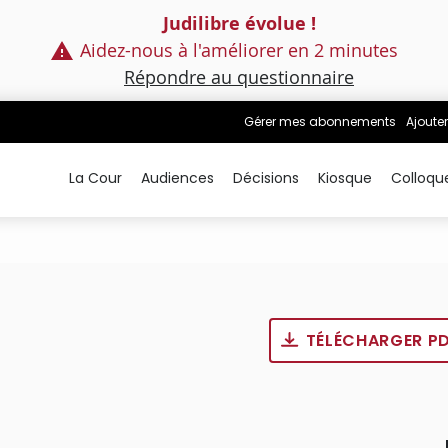
Judilibre évolue !
Aidez-nous à l'améliorer en 2 minutes
Répondre au questionnaire
Gérer mes abonnements
Ajouter
La Cour
Audiences
Décisions
Kiosque
Colloqu
TÉLÉCHARGER P