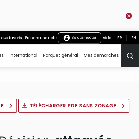
Se connecter
 aux favoris
Prendre une note
Aide
FR
EN
es
International
Parquet général
Mes démarches
Rech
DF
TÉLÉCHARGER PDF SANS ZONAGE