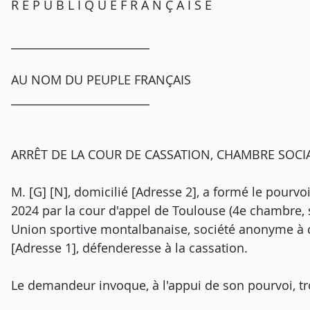
R É P U B L I Q U E F R A N Ç A I S E
_________________________
AU NOM DU PEUPLE FRANÇAIS
_________________________
ARRÊT DE LA COUR DE CASSATION, CHAMBRE SOCIAL
M. [G] [N], domicilié [Adresse 2], a formé le pourvo
2024 par la cour d'appel de Toulouse (4e chambre, se
Union sportive montalbanaise, société anonyme à co
[Adresse 1], défenderesse à la cassation.
Le demandeur invoque, à l'appui de son pourvoi, t