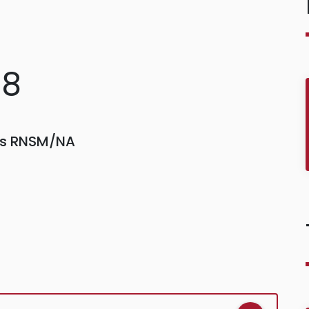
88
ors RNSM/NA