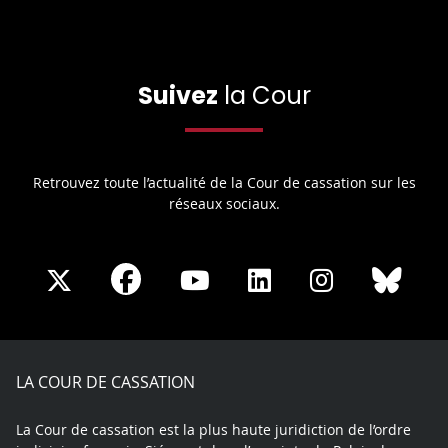
Suivez
la Cour
Retrouvez toute l’actualité de la Cour de cassation sur les
réseaux sociaux.
Share
Share
Share
Share
Sha
Share
on
on
on
on
on
on
Facebook
X
Youtube
LinkedIn
Instagram
Blue
play
LA COUR DE CASSATION
La Cour de cassation est la plus haute juridiction de l’ordre