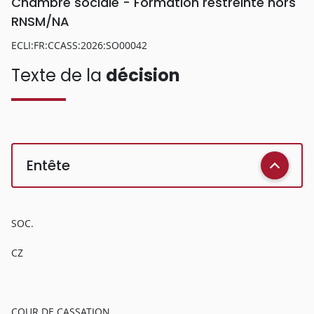
Chambre sociale - Formation restreinte hors
RNSM/NA
ECLI:FR:CCASS:2026:SO00042
Texte de la
décision
Entête
SOC.
CZ
COUR DE CASSATION