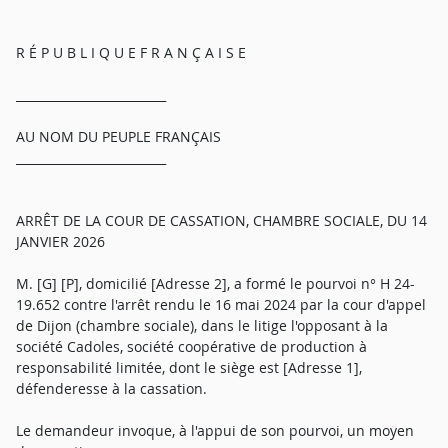
R É P U B L I Q U E F R A N Ç A I S E
_________________________
AU NOM DU PEUPLE FRANÇAIS
_________________________
ARRÊT DE LA COUR DE CASSATION, CHAMBRE SOCIALE, DU 14
JANVIER 2026
M. [G] [P], domicilié [Adresse 2], a formé le pourvoi n° H 24-
19.652 contre l'arrêt rendu le 16 mai 2024 par la cour d'appel
de Dijon (chambre sociale), dans le litige l'opposant à la
société Cadoles, société coopérative de production à
responsabilité limitée, dont le siège est [Adresse 1],
défenderesse à la cassation.
Le demandeur invoque, à l'appui de son pourvoi, un moyen