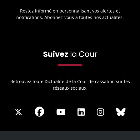
Restez informé en personnalisant vos alertes et
notifications. Abonnez-vous à toutes nos actualités.
Suivez
la Cour
Retrouvez toute l’actualité de la Cour de cassation sur les
réseaux sociaux.
Share
Share
Share
Share
Sha
Share
on
on
on
on
on
on
Facebook
X
Youtube
LinkedIn
Instagram
Blue