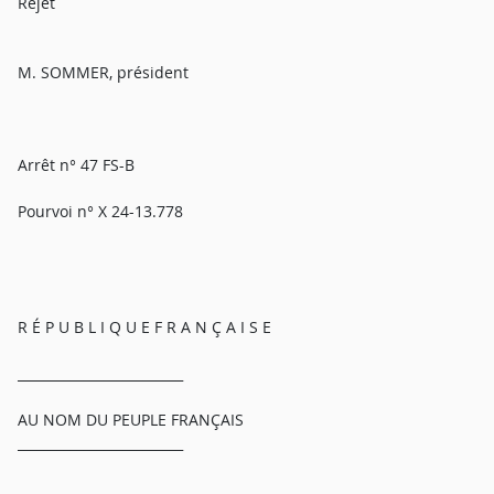
Rejet
M. SOMMER, président
Arrêt n° 47 FS-B
Pourvoi n° X 24-13.778
R É P U B L I Q U E F R A N Ç A I S E
_________________________
AU NOM DU PEUPLE FRANÇAIS
_________________________