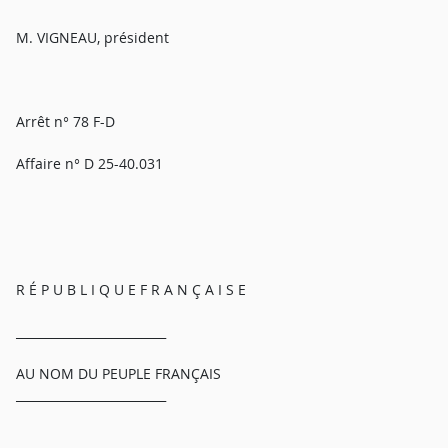
M. VIGNEAU, président
Arrêt n° 78 F-D
Affaire n° D 25-40.031
R É P U B L I Q U E F R A N Ç A I S E
_________________________
AU NOM DU PEUPLE FRANÇAIS
_________________________