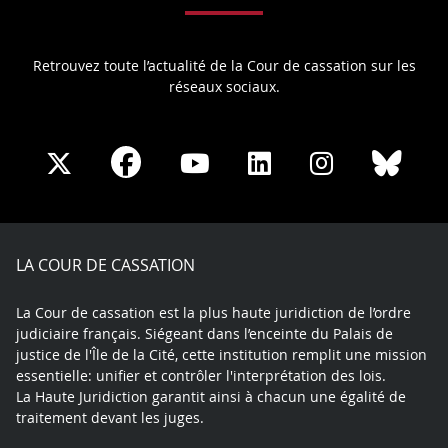
Retrouvez toute l’actualité de la Cour de cassation sur les
réseaux sociaux.
Share
Share
Share
Share
Sha
Share
on
on
on
on
on
on
Facebook
X
Youtube
LinkedIn
Instagram
Blue
play
LA COUR DE CASSATION
La Cour de cassation est la plus haute juridiction de l’ordre
judiciaire français. Siégeant dans l’enceinte du Palais de
justice de l'Île de la Cité, cette institution remplit une mission
essentielle: unifier et contrôler l'interprétation des lois.
La Haute Juridiction garantit ainsi à chacun une égalité de
traitement devant les juges.